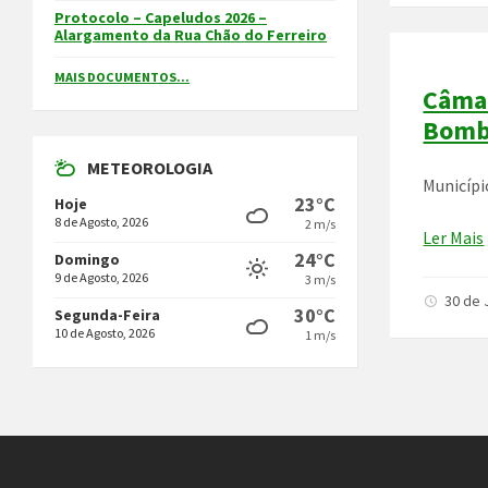
Protocolo – Capeludos 2026 –
Alargamento da Rua Chão do Ferreiro
MAIS DOCUMENTOS...
Câmar
Bomb
METEOROLOGIA
Municípi
23°C
Hoje
8 de Agosto, 2026
2 m/s
Ler Mais
24°C
Domingo
9 de Agosto, 2026
3 m/s
30 de 
30°C
Segunda-Feira
10 de Agosto, 2026
1 m/s
Paginaçã
dos
conteúdo