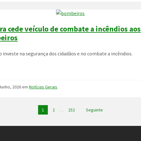
a cede veículo de combate a incêndios aos
eiros
o investe na segurança dos cidadãos e no combate a incêndios.
Junho, 2026
em
Notícias Gerais
o
1
2
…
252
Seguinte
s