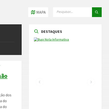
PESQUISAR
PESQUISAR
MAPA
DESTAQUES
são
ção dos
a do
a do