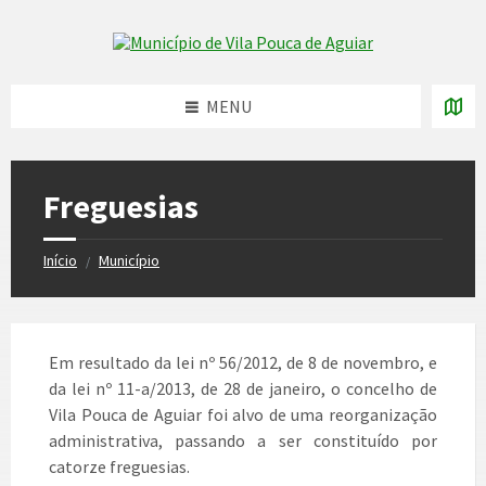
Skip
Skip
Skip
to
to
to
Skip to content
left
right
footer
sidebar
sidebar
MENU
Freguesias
Início
Município
/
Em resultado da lei nº 56/2012, de 8 de novembro, e
da lei nº 11-a/2013, de 28 de janeiro, o concelho de
Vila Pouca de Aguiar foi alvo de uma reorganização
administrativa, passando a ser constituído por
catorze freguesias.