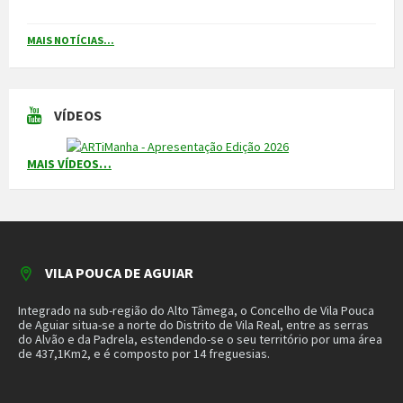
MAIS NOTÍCIAS...
VÍDEOS
MAIS VÍDEOS…
VILA POUCA DE AGUIAR
Integrado na sub-região do Alto Tâmega, o Concelho de Vila Pouca
de Aguiar situa-se a norte do Distrito de Vila Real, entre as serras
do Alvão e da Padrela, estendendo-se o seu território por uma área
de 437,1Km2, e é composto por 14 freguesias.