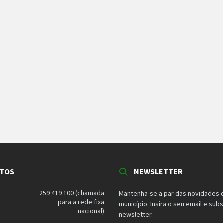
TOS
NEWSLETTER
259 419 100 (chamada
Mantenha-se a par das novidades 
para a rede fixa
município. Insira o seu email e sub
nacional)
newsletter.