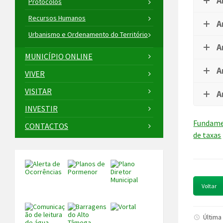
A
Protocolos
Recursos Humanos
A
Urbanismo e Ordenamento do Território
A
MUNICÍPIO ONLINE
A
VIVER
VISITAR
A
INVESTIR
Fundamen
CONTACTOS
de taxas
Voltar
Última