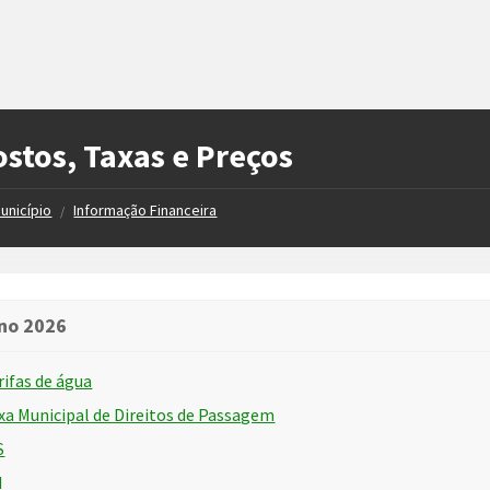
stos, Taxas e Preços
unicípio
Informação Financeira
/
no 2026
rifas de água
xa Municipal de Direitos de Passagem
S
I