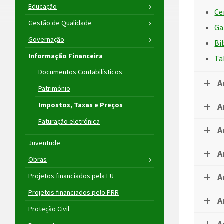
Educação
Ce
Gestão de Qualidade
Ga
Governação
Bi
Informação Financeira
Ta
Documentos Contabilísticos
A
Património
Impostos, Taxas e Preços
A
Faturação eletrónica
A
Juventude
A
Obras
Projetos financiados pela EU
A
Projetos financiados pelo PRR
A
Proteção Civil