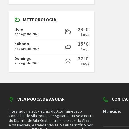
METEOROLOGIA
23°C
Hoje
7 de Agosto, 2026
3 m/s
25°C
Sábado
8 de Agosto, 2026
4 m/s
27°C
Domingo
9 de Agosto, 2026
3 m/s
VILA POUCA DE AGUIAR
CONTAC
Integrado na sub-região do Alto Tâmega, o
Município
Concelho de Vila Pouca de Aguiar situa-se a norte
do Distrito de Vila Real, entre as serras do Alvão
e da Padrela, estendendo-se o seu território por