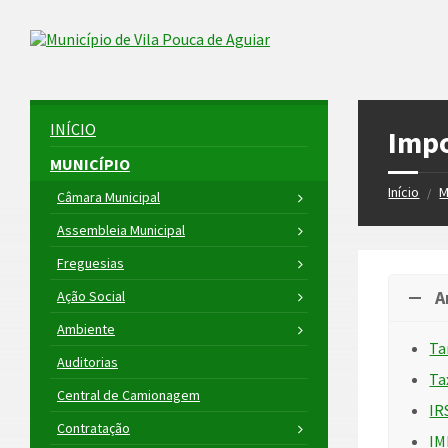
Skip
Skip
Skip
to
to
to
Skip to content
left
right
footer
sidebar
sidebar
INÍCIO
Impo
MUNICÍPIO
Início
M
/
Câmara Municipal
Assembleia Municipal
Freguesias
A
Ação Social
Ambiente
Ta
Auditorias
Ta
Central de Camionagem
IR
Contratação
IM