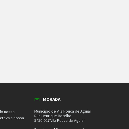
MORADA
Município de Vila Pouca de Aguiar
do nosso
Rua Henrique Botelho
screva a nossa
5450-027 Vila Pouca de Aguiar