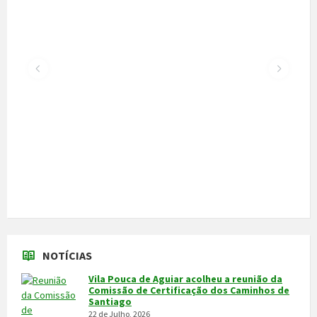
Vila Pouca de Aguiar acolheu a reunião da
Comissão de Certificação dos Caminhos de
Santiago
22 de Julho, 2026
300 alunos participaram em torneio de
xadrez
30 de Junho, 2026
Câmara cede veículo de combate a
incêndios aos Bombeiros
30 de Junho, 2026
Feira do Granito e das Atividades
Económicas de 3 a 5 de julho
24 de Junho, 2026