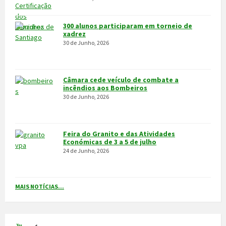
MAIS NOTÍCIAS...
VÍDEOS
MAIS VÍDEOS…
VILA POUCA DE AGUIAR
Integrado na sub-região do Alto Tâmega, o Concelho de Vila Pouca
de Aguiar situa-se a norte do Distrito de Vila Real, entre as serras
do Alvão e da Padrela, estendendo-se o seu território por uma área
de 437,1Km2, e é composto por 14 freguesias.
CONTACTOS