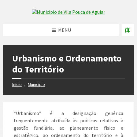
Skip
Skip
Skip
to
to
to
Skip to content
left
right
footer
sidebar
sidebar
MENU
Urbanismo e Ordenamento
do Território
Início
Município
/
“Urbanismo” é a designação genérica
frequentemente atribuída às práticas relativas à
gestão fundiária, ao planeamento físico e
estratégico, ao ordenamento do território e à