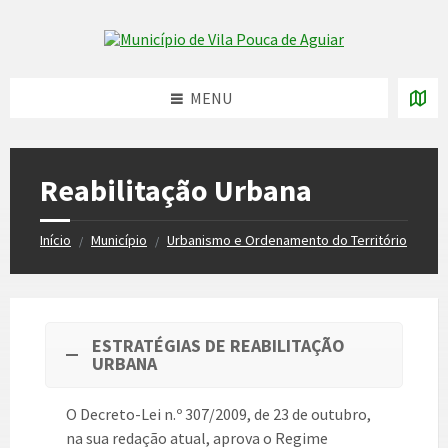
Skip
Skip
Skip
to
to
to
Skip to content
left
right
footer
sidebar
sidebar
MENU
Reabilitação Urbana
Início
Município
Urbanismo e Ordenamento do Território
/
/
ESTRATÉGIAS DE REABILITAÇÃO
URBANA
O Decreto-Lei n.º 307/2009, de 23 de outubro,
na sua redação atual, aprova o Regime