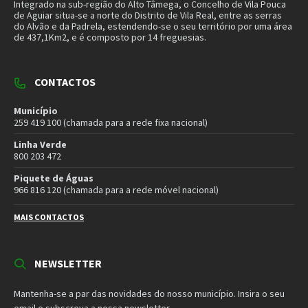
email e subscreva a nossa newsletter.
SUBSCREVER NEWSLETTER
MORADA
Município de Vila Pouca de Aguiar
Rua Henrique Botelho
5450-027 Vila Pouca de Aguiar
E-mail:
geral@cm-vpaguiar.pt
Email
Facebook
Instagram
Twitter
YouTube
Política de Privacidade
Política de Cookies
Termos e Condições – Redes Sociais
© 2026 Município de Vila Pouca de Aguiar