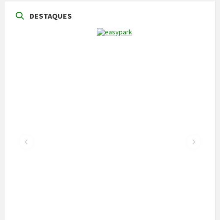
DESTAQUES
NOTÍCIAS
Vila Pouca de Aguiar acolheu a reunião da
Comissão de Certificação dos Caminhos de
Santiago
22 de Julho, 2026
300 alunos participaram em torneio de
xadrez
30 de Junho, 2026
Câmara cede veículo de combate a
incêndios aos Bombeiros
30 de Junho, 2026