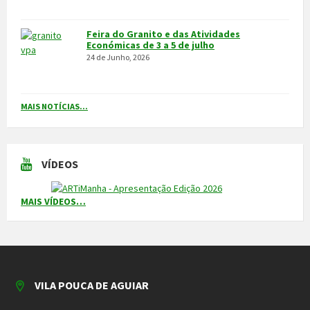
Integrado na sub-região do Alto Tâmega, o Concelho de Vila Pouca
de Aguiar situa-se a norte do Distrito de Vila Real, entre as serras
do Alvão e da Padrela, estendendo-se o seu território por uma área
de 437,1Km2, e é composto por 14 freguesias.
CONTACTOS
Município
259 419 100 (chamada para a rede fixa nacional)
Linha Verde
800 203 472
Piquete de Águas
966 816 120 (chamada para a rede móvel nacional)
MAIS CONTACTOS
NEWSLETTER
Mantenha-se a par das novidades do nosso município. Insira o seu