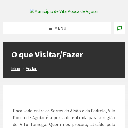
Skip
Skip
Skip
to
to
to
Skip to content
left
right
footer
sidebar
sidebar
MENU
O que Visitar/Fazer
Início
Visitar
/
Encaixado entre as Serras do Alvão e da Padrela, Vila
Pouca de Aguiar é a porta de entrada para a região
do Alto Tâmega. Quem nos procura, atraído pela