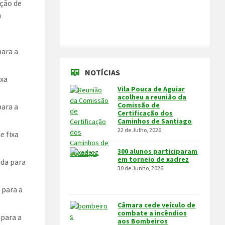
ção de
m
para a
NOTÍCIAS
ixa
Vila Pouca de Aguiar
acolheu a reunião da
Comissão de
para a
Certificação dos
Caminhos de Santiago
22 de Julho, 2026
e fixa
300 alunos participaram
em torneio de xadrez
ada para
30 de Junho, 2026
 para a
Câmara cede veículo de
combate a incêndios
 para a
aos Bombeiros