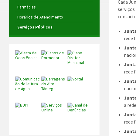
Cada Jun
Farmácias
serviços
contacto
Horários de Atendimento
Serviços Públicos
Junta
rede f
Junta
nacio
Junta
rede f
Junta
nacio
Junta
a rede
Junta
rede f
Junta