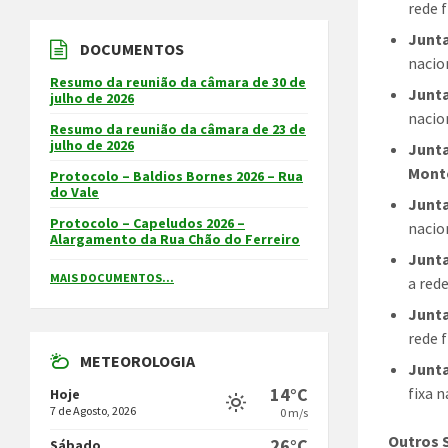
rede f
Junta
DOCUMENTOS
nacio
Resumo da reunião da câmara de 30 de
Junta
julho de 2026
nacio
Resumo da reunião da câmara de 23 de
julho de 2026
Junta
Mont
Protocolo – Baldios Bornes 2026 – Rua
do Vale
Junta
Protocolo – Capeludos 2026 –
nacio
Alargamento da Rua Chão do Ferreiro
Junta
MAIS DOCUMENTOS...
a rede
Junta
rede f
METEOROLOGIA
Junta
fixa n
14°C
Hoje
7 de Agosto, 2026
0 m/s
Outros 
26°C
Sábado