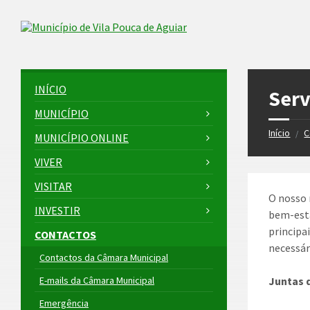
Skip
Skip
Skip
to
to
to
Skip to content
left
right
footer
sidebar
sidebar
INÍCIO
Serv
MUNICÍPIO
Início
C
/
MUNICÍPIO ONLINE
VIVER
VISITAR
O nosso 
INVESTIR
bem-esta
principa
CONTACTOS
necessár
Contactos da Câmara Municipal
E-mails da Câmara Municipal
Juntas 
Emergência