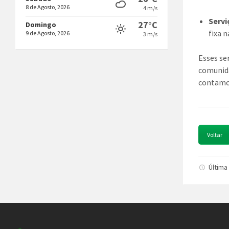
8 de Agosto, 2026
4 m/s
Servi
27°C
Domingo
fixa n
9 de Agosto, 2026
3 m/s
Esses se
comunida
contamos
Voltar
Última