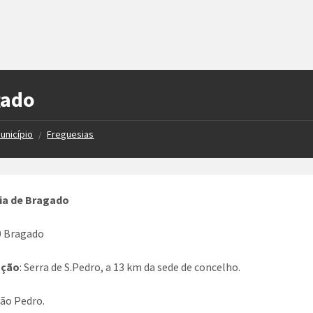
gado
unicípio
Freguesias
/
ia de Bragado
0 Bragado
ação
: Serra de S.Pedro, a 13 km da sede de concelho.
São Pedro.