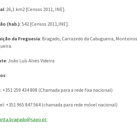
al
: 26,1 km2 [Censos 2011, INE].
ão (hab.)
: 542 [Censos 2011,INE].
uição da Freguesia
: Bragado, Carrazedo da Cabugueira, Monteiros 
ueira.
nte
: João Luís Alves Videira
tos
:
: +351 259 434 808 (Chamada para a rede fixa nacional)
l: +351 965 847 564 (chamada para rede móvel nacional)
unta.bragado@sapo.pt
: