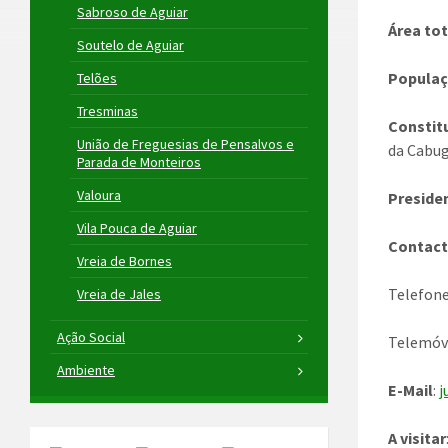
Sabroso de Aguiar
Área tot
Soutelo de Aguiar
Populaç
Telões
Tresminas
Constit
União de Freguesias de Pensalvos e
da Cabug
Parada de Monteiros
Valoura
Preside
Vila Pouca de Aguiar
Contac
Vreia de Bornes
Telefone
Vreia de Jales
Ação Social
Telemóve
Ambiente
E-Mail
:
j
A visitar