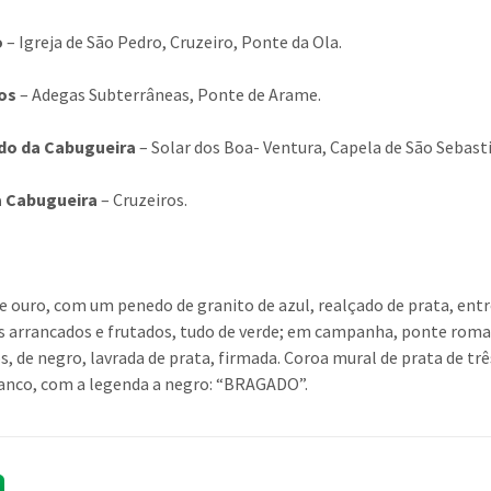
o
– Igreja de São Pedro, Cruzeiro, Ponte da Ola.
os
– Adegas Subterrâneas, Ponte de Arame.
do da Cabugueira
– Solar dos Boa- Ventura, Capela de São Sebast
da Cabugueira
– Cruzeiros.
e ouro, com um penedo de granito de azul, realçado de prata, entr
s arrancados e frutados, tudo de verde; em campanha, ponte rom
os, de negro, lavrada de prata, firmada. Coroa mural de prata de trê
ranco, com a legenda a negro: “BRAGADO”.