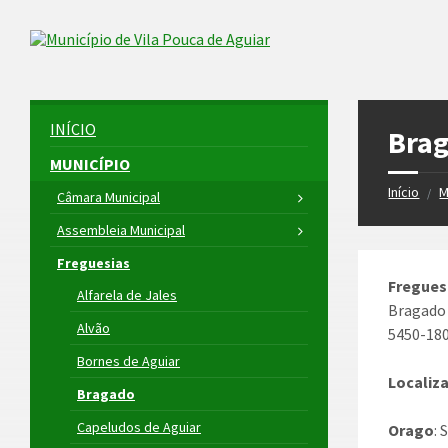
Skip
Skip
Skip
to
to
to
Skip to content
left
right
footer
sidebar
sidebar
INÍCIO
Bra
MUNICÍPIO
Início
M
/
Câmara Municipal
Assembleia Municipal
Freguesias
Fregues
Alfarela de Jales
Bragado
Alvão
5450-18
Bornes de Aguiar
Localiz
Bragado
Capeludos de Aguiar
Orago
: 