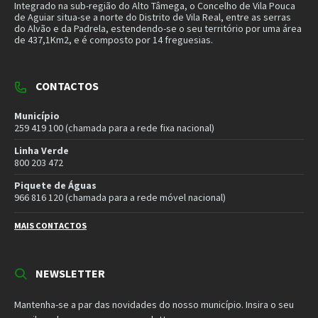
966 816 120 (chamada para a rede móvel nacional)
MAIS CONTACTOS
NEWSLETTER
Mantenha-se a par das novidades do nosso município. Insira o seu
email e subscreva a nossa newsletter.
SUBSCREVER NEWSLETTER
MORADA
Município de Vila Pouca de Aguiar
Rua Henrique Botelho
5450-027 Vila Pouca de Aguiar
E-mail:
geral@cm-vpaguiar.pt
Email
Facebook
Instagram
Twitter
YouTube