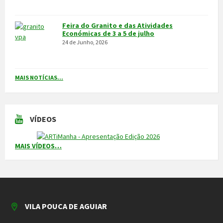
MAIS VÍDEOS…
VILA POUCA DE AGUIAR
Integrado na sub-região do Alto Tâmega, o Concelho de Vila Pouca
de Aguiar situa-se a norte do Distrito de Vila Real, entre as serras
do Alvão e da Padrela, estendendo-se o seu território por uma área
de 437,1Km2, e é composto por 14 freguesias.
CONTACTOS
Município
259 419 100 (chamada para a rede fixa nacional)
Linha Verde
800 203 472
Piquete de Águas