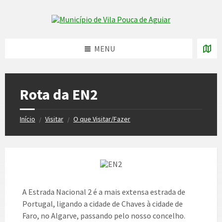
Skip
Skip
Skip
to
to
to
Skip to content
left
right
footer
sidebar
sidebar
MENU
Rota da EN2
Início
Visitar
O que Visitar/Fazer
/
/
A Estrada Nacional 2 é a mais extensa estrada de
Portugal, ligando a cidade de Chaves à cidade de
Faro, no Algarve, passando pelo nosso concelho.