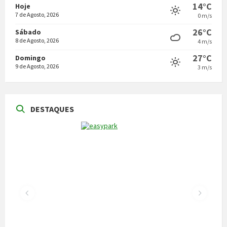
14°C
Hoje
7 de Agosto, 2026
0 m/s
26°C
Sábado
8 de Agosto, 2026
4 m/s
27°C
Domingo
9 de Agosto, 2026
3 m/s
DESTAQUES
NOTÍCIAS
Vila Pouca de Aguiar acolheu a reunião da
Comissão de Certificação dos Caminhos de
Santiago
22 de Julho, 2026