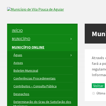
Skip
Skip
Skip
to
to
to
Skip to content
left
right
footer
sidebar
sidebar
INÍCIO
Muni
MUNICÍPIO
MUNICÍPIO ONLINE
Águas
Através 
Avisos
fará a p
regulam
Boletim Municipal
Informaç
Conferências Procedimentais
Voltar
Contributos – Consulta Pública
Última
Despachos
Determinação do Grau de Satisfação dos