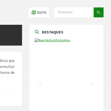
PESQUISAR
PESQUISAR
MAPA
DESTAQUES
ática que
consultar
stema de