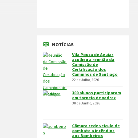
NOTÍCIAS
Vila Pouca de Aguiar
acolheu a reunião da
Comissão de
Certificação dos
Caminhos de Santiago
22 de Julho, 2026
300 alunos participaram
em torneio de xadrez
30 de Junho, 2026
Câmara cede veículo de
combate a incêndios
aos Bombeiros