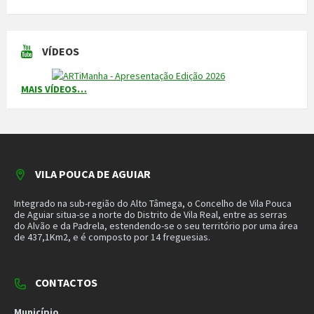
Linha Verde
800 203 472
Piquete de Águas
966 816 120 (chamada para a rede móvel nacional)
MAIS CONTACTOS
NEWSLETTER
Mantenha-se a par das novidades do nosso município. Insira o seu
email e subscreva a nossa newsletter.
SUBSCREVER NEWSLETTER
MORADA
Município de Vila Pouca de Aguiar
Rua Henrique Botelho
5450-027 Vila Pouca de Aguiar