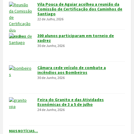
VÍDEOS
MAIS VÍDEOS…
VILA POUCA DE AGUIAR
Integrado na sub-região do Alto Tâmega, o Concelho de Vila Pouca
de Aguiar situa-se a norte do Distrito de Vila Real, entre as serras
do Alvão e da Padrela, estendendo-se o seu território por uma área
de 437,1Km2, e é composto por 14 freguesias.
CONTACTOS
Município
259 419 100 (chamada para a rede fixa nacional)