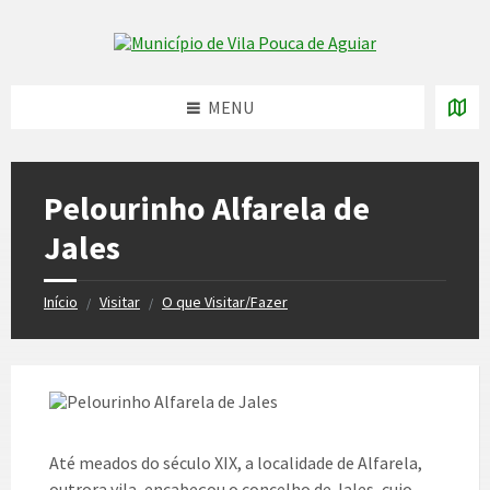
Skip
Skip
Skip
to
to
to
Skip to content
left
right
footer
sidebar
sidebar
MENU
Pelourinho Alfarela de
Jales
Início
Visitar
O que Visitar/Fazer
/
/
Até meados do século XIX, a localidade de Alfarela,
outrora vila, encabeçou o concelho de Jales, cujo