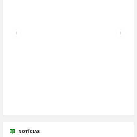
Santiago
22 de Julho, 2026
300 alunos participaram em torneio de
xadrez
30 de Junho, 2026
Câmara cede veículo de combate a
incêndios aos Bombeiros
30 de Junho, 2026
Feira do Granito e das Atividades
Económicas de 3 a 5 de julho
24 de Junho, 2026
MAIS NOTÍCIAS...