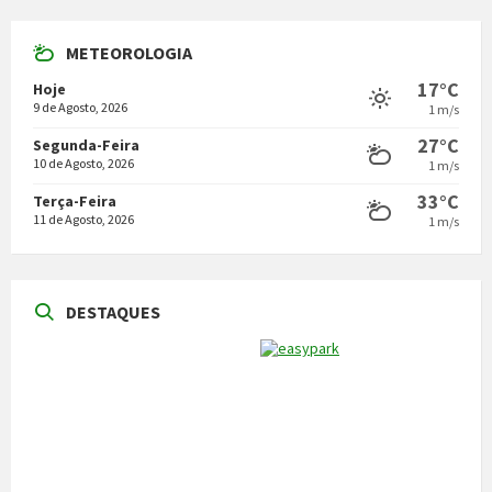
METEOROLOGIA
17°C
Hoje
9 de Agosto, 2026
1 m/s
27°C
Segunda-Feira
10 de Agosto, 2026
1 m/s
33°C
Terça-Feira
11 de Agosto, 2026
1 m/s
DESTAQUES
NOTÍCIAS
Vila Pouca de Aguiar acolheu a reunião da
Comissão de Certificação dos Caminhos de