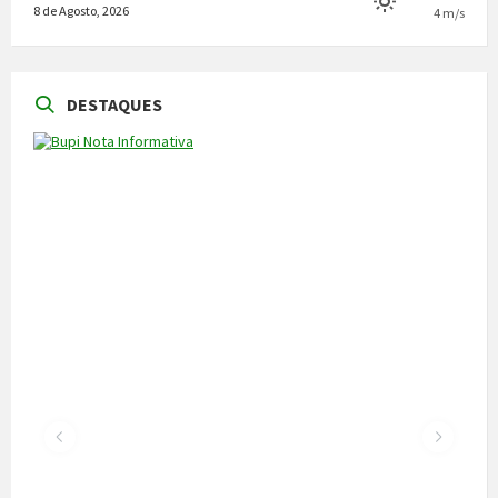
8 de Agosto, 2026
4 m/s
DESTAQUES
NOTÍCIAS
Vila Pouca de Aguiar acolheu a reunião da
Comissão de Certificação dos Caminhos de
Santiago
22 de Julho, 2026
300 alunos participaram em torneio de
xadrez
30 de Junho, 2026