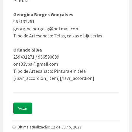
Pintura
Georgina Borges Gonçalves
967132261
georgina.borgesg@hotmail.com
Tipo de Artesanato: Telas, caixas e bijuterias
Orlando Silva
259401271 / 966590089
ons33vpa@gmail.com
Tipo de Artesanato: Pintura em tela.
[/lsvr_accordion_item][/lsvr_accordion]
Voltar
Última atualização: 12 de Julho, 2023