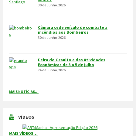
VILA POUCA DE AGUIAR
Integrado na sub-região do Alto Tâmega, o Concelho de Vila Pouca
de Aguiar situa-se a norte do Distrito de Vila Real, entre as serras
do Alvão e da Padrela, estendendo-se o seu território por uma área
de 437,1Km2, e é composto por 14 freguesias.
CONTACTOS
Município
259 419 100 (chamada para a rede fixa nacional)
Linha Verde
800 203 472
Piquete de Águas
966 816 120 (chamada para a rede móvel nacional)
MAIS CONTACTOS
NEWSLETTER