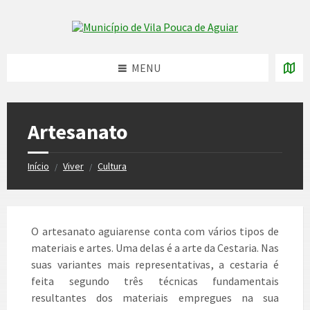
Skip
Skip
Skip
to
to
to
Skip to content
left
right
footer
sidebar
sidebar
MENU
Artesanato
Início
Viver
Cultura
/
/
O artesanato aguiarense conta com vários tipos de
materiais e artes. Uma delas é a arte da Cestaria. Nas
suas variantes mais representativas, a cestaria é
feita segundo três técnicas fundamentais
resultantes dos materiais empregues na sua