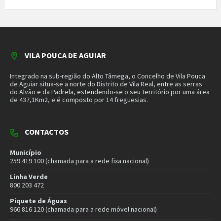
Mantenha-se a par das novidades do nosso município. Insira o seu
email e subscreva a nossa newsletter.
SUBSCREVER NEWSLETTER
MORADA
Município de Vila Pouca de Aguiar
Rua Henrique Botelho
5450-027 Vila Pouca de Aguiar
E-mail:
geral@cm-vpaguiar.pt
Email
Facebook
Instagram
Twitter
YouTube
Política de Privacidade
Política de Cookies
Termos e Condições – Redes Sociais
© 2026 Município de Vila Pouca de Aguiar