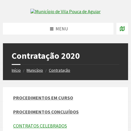
Skip
Skip
Skip
to
to
to
Skip to content
left
right
footer
sidebar
sidebar
MENU
Contratação 2020
Início
Município
Contratação
/
/
PROCEDIMENTOS EM CURSO
PROCEDIMENTOS CONCLUÍDOS
CONTRATOS CELEBRADOS