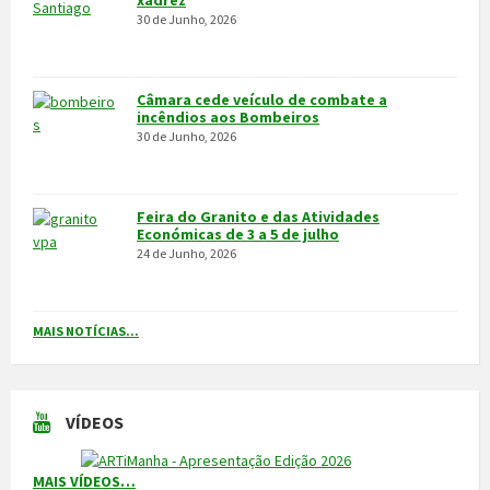
VÍDEOS
MAIS VÍDEOS…
VILA POUCA DE AGUIAR
Integrado na sub-região do Alto Tâmega, o Concelho de Vila Pouca
de Aguiar situa-se a norte do Distrito de Vila Real, entre as serras
do Alvão e da Padrela, estendendo-se o seu território por uma área
de 437,1Km2, e é composto por 14 freguesias.
CONTACTOS
Município