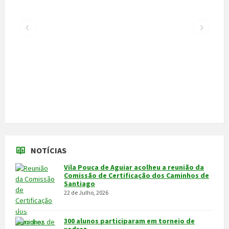
Vila Pouca de Aguiar acolheu a reunião da
Comissão de Certificação dos Caminhos de
Santiago
22 de Julho, 2026
300 alunos participaram em torneio de
xadrez
30 de Junho, 2026
Câmara cede veículo de combate a
incêndios aos Bombeiros
30 de Junho, 2026
Feira do Granito e das Atividades
Económicas de 3 a 5 de julho
24 de Junho, 2026
MAIS NOTÍCIAS...