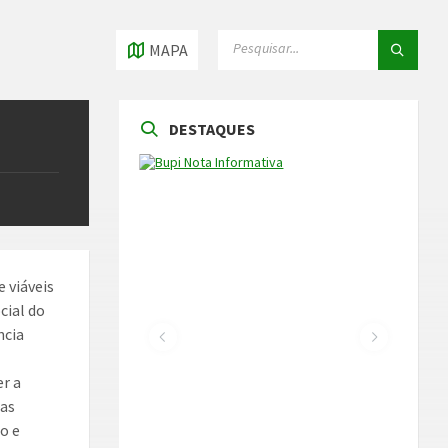
PESQUISAR
PESQUISAR
MAPA
DESTAQUES
e viáveis
cial do
ncia
r a
das
ão e