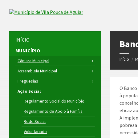
Skip
Skip
Skip
to
to
to
Skip to content
left
right
footer
sidebar
sidebar
INÍCIO
Banc
MUNICÍPIO
Início
M
/
Câmara Municipal
Assembleia Municipal
Freguesias
O Banco 
Ação Social
à popula
Regulamento Social do Município
concelho
eficaz a
Regulamento de Apoio à Família
A imple
Rede Social
pobreza 
Voluntariado
necessid