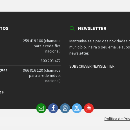
TOS
NEWSLETTER
259 419 100 (chamada
Mantenha-se a par das novidades 
para a rede fixa
município. Insira o seu email e sub
nacional)
newsletter.
800 203 472
SUBSCREVER NEWSLETTER
guas
966 816 120 (chamada
para a rede móvel
nacional)
OS
Email
Facebook
Instagram
Twitter
YouTube
Política de Pr