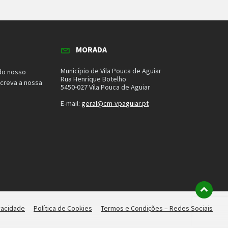
MORADA
Município de Vila Pouca de Aguiar
do nosso
Rua Henrique Botelho
screva a nossa
5450-027 Vila Pouca de Aguiar
E-mail:
geral@cm-vpaguiar.pt
ivacidade
Política de Cookies
Termos e Condições – Redes Sociais