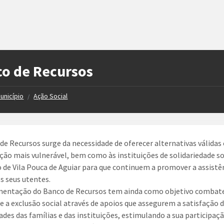
o de Recursos
unicípio
Ação Social
/
de Recursos surge da necessidade de oferecer alternativas válidas 
ção mais vulnerável, bem como às instituições de solidariedade so
 de Vila Pouca de Aguiar para que continuem a promover a assistê
os seus utentes.
mentação do Banco de Recursos tem ainda como objetivo combate
e a exclusão social através de apoios que assegurem a satisfação 
ades das famílias e das instituições, estimulando a sua participaç