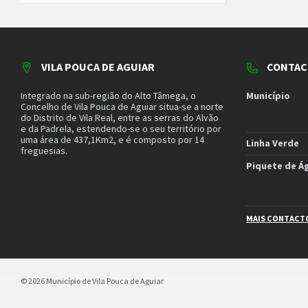
VILA POUCA DE AGUIAR
CONTAC
Integrado na sub-região do Alto Tâmega, o
Município
Concelho de Vila Pouca de Aguiar situa-se a norte
do Distrito de Vila Real, entre as serras do Alvão
e da Padrela, estendendo-se o seu território por
uma área de 437,1Km2, e é composto por 14
Linha Verde
freguesias.
Piquete de Á
MAIS CONTACT
© 2026 Município de Vila Pouca de Aguiar