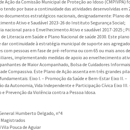
de Ação da Comissão Municipal de Proteção ao Idoso (CMPIVPA) f
o tendo por base a continuidade das atividades desenvolvidas em 
 documentos estratégicos nacionais, designadamente: Plano de
imento Ativo e Saudável 2023-26 do Instituto Segurança Social;
ia nacional para o Envelhecimento Ativo e saudável 2017-2025 ; P
 de Literacia em Saúde e Plano Nacional de saúde 2030. Este plano
 dar continuidade à estratégia municipal de suporte aos agregad
es com pessoas em fase de pré-reforma ou com 65 ou mais anos de
iliares, implementando medidas de apoio ao envelhecimento ativ
anhantes de Maior Acompanhado, Bolsa de Cuidadores Informais
de Compassiva. Este Plano de Ação assenta em três grandes pila
fundamentais: Eixo I. – Promoção da Saúde e Bem-Estar Eixo II. –
 da Autonomia, Vida Independente e Participação Cívica Eixo III. 
 e Prevenção da Violência contra a Pessoa Idosa.
General Humberto Delgado, nº4
 Magistrados
 Vila Pouca de Aguiar