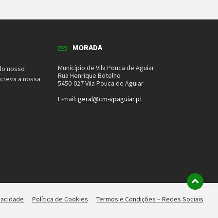
MORADA
Município de Vila Pouca de Aguiar
do nosso
Rua Henrique Botelho
screva a nossa
5450-027 Vila Pouca de Aguiar
E-mail:
geral@cm-vpaguiar.pt
ivacidade
Política de Cookies
Termos e Condições – Redes Sociais