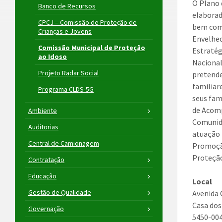
O Plano 
Banco de Recursos
elaborad
CPCJ – Comissão de Proteção de
bem como
Crianças e Jovens
Envelhec
Comissão Municipal de Proteção
Estratég
ao Idoso
Nacional
Projeto Radar Social
pretende
familiar
Programa CLDS-5G
seus fam
de Acomp
Ambiente
Comunida
Auditorias
atuação 
Central de Camionagem
Promoção
Proteção
Contratação
Educação
Local
Gestão de Qualidade
Avenida 
Casa dos
Governação
5450-004