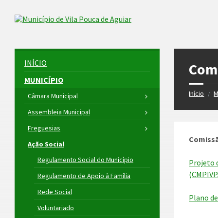
Skip
Skip
Skip
to
to
to
Skip to content
left
right
footer
sidebar
sidebar
INÍCIO
Comi
MUNICÍPIO
Início
M
/
Câmara Municipal
Assembleia Municipal
Freguesias
Comissã
Ação Social
Regulamento Social do Município
Projeto 
(CMPIVP
Regulamento de Apoio à Família
Rede Social
Plano de
Voluntariado