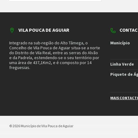
VILA POUCA DE AGUIAR
CONTAC
Integrado na sub-região do Alto Tâmega, o
Município
Concelho de Vila Pouca de Aguiar situa-se a norte
do Distrito de Vila Real, entre as serras do Alvão
e da Padrela, estendendo-se o seu território por
uma área de 437,1Km2, e é composto por 14
Linha Verde
freguesias.
Piquete de Á
MAIS CONTACT
© 2026 Município de Vila Pouca de Aguiar