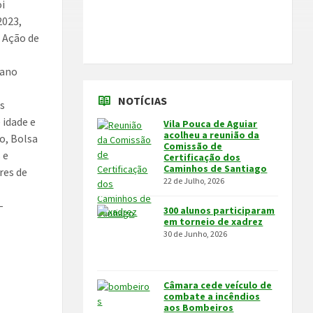
oi
2023,
 Ação de
lano
NOTÍCIAS
os
 idade e
Vila Pouca de Aguiar
acolheu a reunião da
o, Bolsa
Comissão de
 e
Certificação dos
Caminhos de Santiago
res de
22 de Julho, 2026
–
300 alunos participaram
em torneio de xadrez
30 de Junho, 2026
Câmara cede veículo de
combate a incêndios
aos Bombeiros