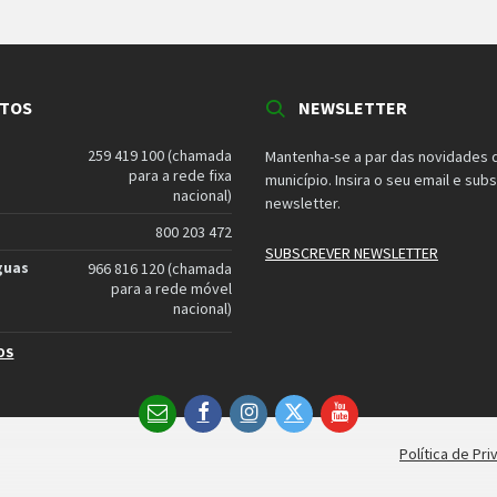
TOS
NEWSLETTER
259 419 100 (chamada
Mantenha-se a par das novidades 
para a rede fixa
município. Insira o seu email e sub
nacional)
newsletter.
800 203 472
SUBSCREVER NEWSLETTER
guas
966 816 120 (chamada
para a rede móvel
nacional)
OS
Email
Facebook
Instagram
Twitter
YouTube
Política de Pr