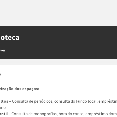
ioteca
iver
rização dos espaços:
ultos
– Consulta de periódicos, consulta do Fundo local, emprést
rio.
antil
– Consulta de monografias, hora do conto, empréstimo domic