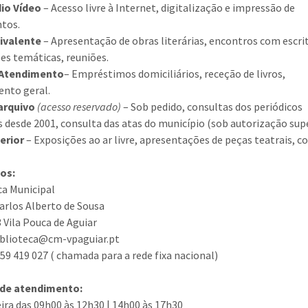
dio Vídeo
– Acesso livre à Internet, digitalização e impressão de
tos.
livalente
– Apresentação de obras literárias, encontros com escri
es temáticas, reuniões.
 Atendimento
– Empréstimos domiciliários, receção de livros,
nto geral.
arquivo
(acesso reservado)
– Sob pedido, consultas dos periódicos
s desde 2001, consulta das atas do município (sob autorização supe
erior
– Exposições ao ar livre, apresentações de peças teatrais, c
os:
ca Municipal
Carlos Alberto de Sousa
 Vila Pouca de Aguiar
iblioteca@cm-vpaguiar.pt
259 419 027 ( chamada para a rede fixa nacional)
 de atendimento:
feira das 09h00 às 12h30 | 14h00 às 17h30