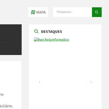
PESQUISAR
PESQUISAR
MAPA
DESTAQUES
imo
iliário.