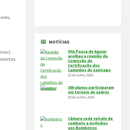
tores,
NOTÍCIAS
Vila Pouca de Aguiar
rior).
acolheu a reunião da
oncertos.
Comissão de
Certificação dos
Caminhos de Santiago
22 de Julho, 2026
300 alunos participaram
em torneio de xadrez
30 de Junho, 2026
Câmara cede veículo de
combate a incêndios
aos Bombeiros