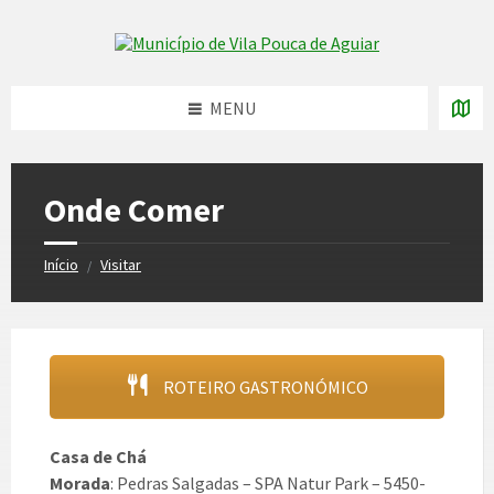
Skip
Skip
Skip
to
to
to
Skip to content
left
right
footer
sidebar
sidebar
MENU
Onde Comer
Início
Visitar
/
ROTEIRO GASTRONÓMICO
Casa de Chá
Morada
: Pedras Salgadas – SPA Natur Park – 5450-