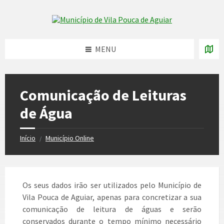
Skip
Skip
Skip
to
to
to
Skip to content
left
right
footer
sidebar
sidebar
MENU
Comunicação de Leituras
de Água
Início
Município Online
/
Os seus dados irão ser utilizados pelo Município de
Vila Pouca de Aguiar, apenas para concretizar a sua
comunicação de leitura de águas e serão
conservados durante o tempo mínimo necessário