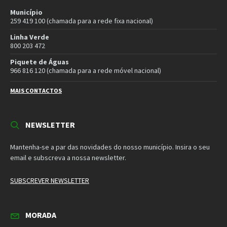
MORADA
Município de Vila Pouca de Aguiar
Rua Henrique Botelho
5450-027 Vila Pouca de Aguiar
E-mail:
geral@cm-vpaguiar.pt
Email
Facebook
Instagram
Twitter
YouTube
Política de Privacidade
Política de Cookies
Termos e Condições – Redes Sociais
© 2026 Município de Vila Pouca de Aguiar