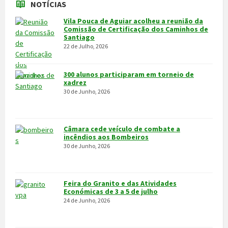
Económicas de 3 a 5 de julho
24 de Junho, 2026
MAIS NOTÍCIAS...
VÍDEOS
MAIS VÍDEOS…
VILA POUCA DE AGUIAR
Integrado na sub-região do Alto Tâmega, o Concelho de Vila Pouca
de Aguiar situa-se a norte do Distrito de Vila Real, entre as serras
do Alvão e da Padrela, estendendo-se o seu território por uma área
de 437,1Km2, e é composto por 14 freguesias.