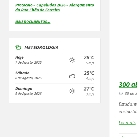
Protocolo – Capeludos 2026 – Alargamento
da Rua Chão do Ferreiro
MAIS DOCUMENTOS...
METEOROLOGIA
28°C
Hoje
7 de Agosto, 2026
5 m/s
25°C
Sábado
8 de Agosto, 2026
4 m/s
300 a
27°C
Domingo
30 de 
9 de Agosto, 2026
3 m/s
Estudant
ensino bá
Ler mais