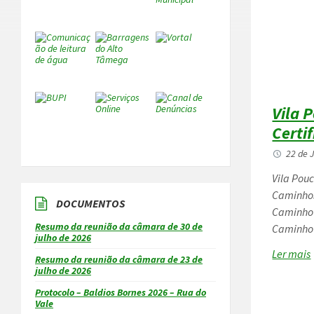
de
Santiago
Vila 
Certi
22 de 
Vila Pou
Caminhos
DOCUMENTOS
Caminho 
Resumo da reunião da câmara de 30 de
Caminho 
julho de 2026
Ler mais
Resumo da reunião da câmara de 23 de
julho de 2026
xadrez
Protocolo – Baldios Bornes 2026 – Rua do
Vale