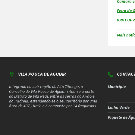
Câmara ce
Feira do 
VPA CUP c
Mais notí
VILA POUCA DE AGUIAR
CONTAC
Integrado na sub-região do Alto Tâmega, o
Município
Concelho de Vila Pouca de Aguiar situa-se a norte
do Distrito de Vila Real, entre as serras do Alvão e
da Padrela, estendendo-se o seu território por uma
área de 437,1Km2, e é composto por 14 freguesias.
Linha Verde
Piquete de Ág