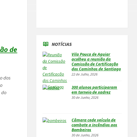
NOTÍCIAS
são de
Vila Pouca de Aguiar
acolheu a reunião da
Comissão de Certificação
dos Caminhos de Santiago
22 de Julho, 2026
ão dos
do
300 alunos participaram
a do
em torneio de xadrez
30 de Junho, 2026
Câmara cede veículo de
combate a incêndios aos
Bombeiros
30 de Junho, 2026