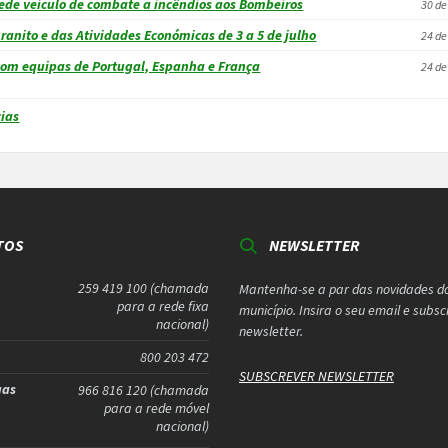
de veículo de combate a incêndios aos Bombeiros
30 de
Granito e das Atividades Económicas de 3 a 5 de julho
24 de
om equipas de Portugal, Espanha e França
24 de
cias
TOS
NEWSLETTER
259 419 100 (chamada
Mantenha-se a par das novidades d
para a rede fixa
município. Insira o seu email e subs
nacional)
newsletter.
800 203 472
SUBSCREVER NEWSLETTER
uas
966 816 120 (chamada
para a rede móvel
nacional)