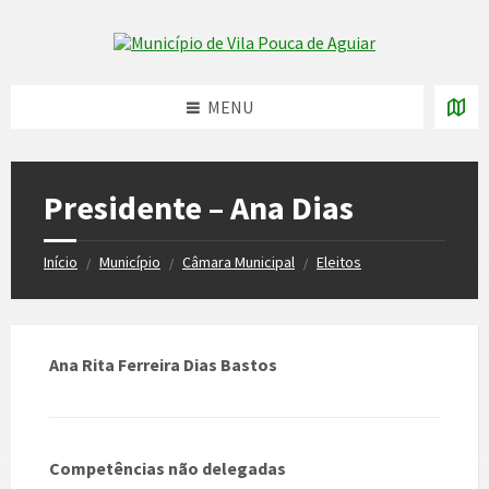
Skip
Skip
Skip
to
to
to
Skip to content
left
right
footer
sidebar
sidebar
MENU
Presidente – Ana Dias
Início
Município
Câmara Municipal
Eleitos
/
/
/
Ana Rita Ferreira Dias Bastos
Competências não delegadas