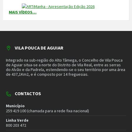
Piquete de Águas
966 816 120 (chamada para a rede móvel nacional)
MAIS CONTACTOS
NEWSLETTER
Mantenha-se a par das novidades do nosso município. Insira o seu
email e subscreva a nossa newsletter.
SUBSCREVER NEWSLETTER
MORADA
Município de Vila Pouca de Aguiar
Rua Henrique Botelho
5450-027 Vila Pouca de Aguiar
E-mail:
geral@cm-vpaguiar.pt