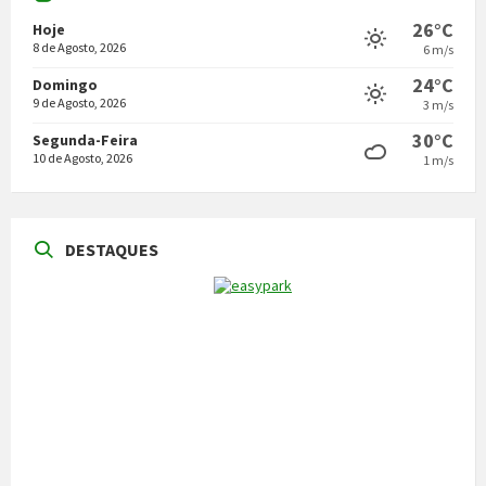
26°C
Hoje
8 de Agosto, 2026
6 m/s
24°C
Domingo
9 de Agosto, 2026
3 m/s
30°C
Segunda-Feira
10 de Agosto, 2026
1 m/s
DESTAQUES
NOTÍCIAS
Vila Pouca de Aguiar acolheu a reunião da
Comissão de Certificação dos Caminhos de
Santiago
22 de Julho, 2026