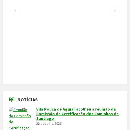
300 alunos participaram em torneio de
xadrez
30 de Junho, 2026
Câmara cede veículo de combate a
incêndios aos Bombeiros
30 de Junho, 2026
Feira do Granito e das Atividades
Económicas de 3 a 5 de julho
24 de Junho, 2026
MAIS NOTÍCIAS...
VÍDEOS