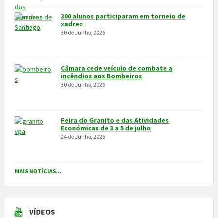
MAIS VÍDEOS…
VILA POUCA DE AGUIAR
Integrado na sub-região do Alto Tâmega, o Concelho de Vila Pouca
de Aguiar situa-se a norte do Distrito de Vila Real, entre as serras
do Alvão e da Padrela, estendendo-se o seu território por uma área
de 437,1Km2, e é composto por 14 freguesias.
CONTACTOS
Município
259 419 100 (chamada para a rede fixa nacional)
Linha Verde
800 203 472