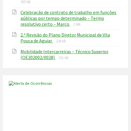
extensi
size:
395 kB
pdf
Celebração de contrato de trabalho em funções
públicas por tempo determinado – Termo
File
File
resolutivo certo – Março
1 MB
extension:
size:
2.ª Revisão do Plano Diretor Municipal de Vila
pdf
File
File
Pouca de Aguiar
228 kB
extension:
size:
Mobilidade Intercarreiras – Técnico Superior
pdf
File
File
(OE202002/0028)
151 kB
extension:
size:
pdf