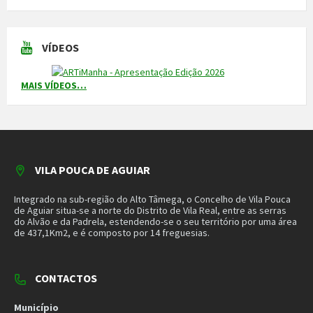
259 419 100 (chamada para a rede fixa nacional)
Linha Verde
800 203 472
Piquete de Águas
966 816 120 (chamada para a rede móvel nacional)
MAIS CONTACTOS
NEWSLETTER
Mantenha-se a par das novidades do nosso município. Insira o seu
email e subscreva a nossa newsletter.
SUBSCREVER NEWSLETTER
MORADA
Município de Vila Pouca de Aguiar