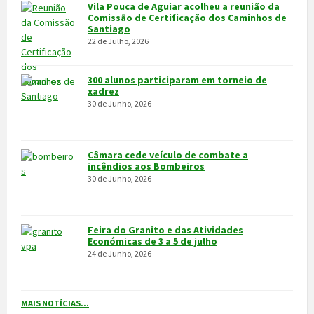
VÍDEOS
MAIS VÍDEOS…
VILA POUCA DE AGUIAR
Integrado na sub-região do Alto Tâmega, o Concelho de Vila Pouca
de Aguiar situa-se a norte do Distrito de Vila Real, entre as serras
do Alvão e da Padrela, estendendo-se o seu território por uma área
de 437,1Km2, e é composto por 14 freguesias.
CONTACTOS
Município