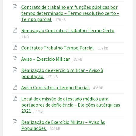
extension:
size:
Contrato de trabalho em funções públicas por
pdf
tempo determinado – Termo resolutivo certo –
File
File
Tempo parcial
176 kB
extension:
size:
File
File
Renovação Contratos Trabalho Termo Certo
pdf
extensio
size:
1 MB
pdf
File
File
Contratos Trabalho Tempo Parcial
197 kB
extension:
size:
File
File
Aviso – Exercício Militar
pdf
32 kB
extension:
size:
Realização de exercício militar – Aviso à
pdf
File
File
população
471 kB
extension:
size:
File
File
Aviso Contratos a Tempo Parcial
pdf
485 kB
extension:
size:
Local de emissão de atestado médico para
pdf
portadores de deficiência – Eleições autárquicas
File
File
2021
7 MB
extension:
size:
Realização de Exercício Militar – Aviso às
pdf
File
File
Populações
505 kB
extension:
size: