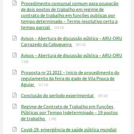
Procedimento concursal comum para ocupação
pdf
de dois postos de trabalho em regime de
contrato de trabalho em funções publicas por
tempo determinado – Termo resolutivo certo a
File
File
tempo parcial
288 kB
extension:
size:
Avisos – Abertura de discussão pública – ARU-ORU
pdf
File
File
Carrazedo da Cabugueira
389 kB
extension:
size:
Avisos – Abertura de discussão pública – ARU-ORU
pdf
File
File
7 MB
extension:
size:
Proposta nr 21.2021 – Inicio de procedimento do
pdf
regulamento da feira do gado de Vila Pouca de
File
File
Aguiar
311 kB
extension:
size:
File
File
Conclusão do período experimental
pdf
455 kB
extension:
size:
Regime de Contrato de Trabalho em Funções
pdf
Públicas por Tempo Indeterminado – 19 postos
File
File
de trabalho
1 MB
extension:
size:
File
File
Covid-19, emergência de saúde pública mundial
pdf