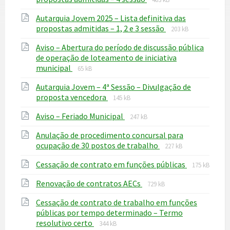
extension:
size:
Autarquia Jovem 2025 – Lista definitiva das
pdf
File
File
propostas admitidas – 1, 2 e 3 sessão
203 kB
extension:
size:
Aviso – Abertura do período de discussão pública
pdf
de operação de loteamento de iniciativa
File
File
municipal
65 kB
extension:
size:
Autarquia Jovem – 4ª Sessão – Divulgação de
pdf
File
File
proposta vencedora
145 kB
extension:
size:
File
File
Aviso – Feriado Municipal
pdf
247 kB
extension:
size:
Anulação de procedimento concursal para
pdf
File
File
ocupação de 30 postos de trabalho
227 kB
extension:
size:
File
File
Cessação de contrato em funções públicas
pdf
175 kB
extension:
size:
File
File
Renovação de contratos AECs
pdf
729 kB
extension:
size:
Cessação de contrato de trabalho em funções
pdf
públicas por tempo determinado – Termo
File
File
resolutivo certo
344 kB