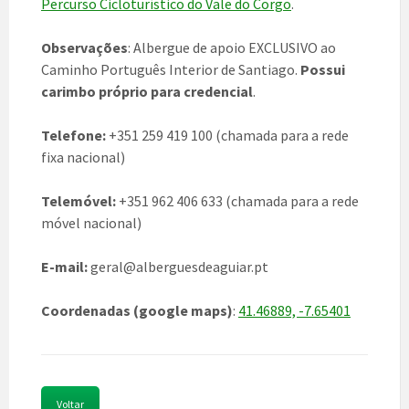
Percurso Cicloturístico do Vale do Corgo
.
Observações
: Albergue de apoio EXCLUSIVO ao
Caminho Português Interior de Santiago.
Possui
carimbo próprio para credencial
.
Telefone:
+351 259 419 100 (chamada para a rede
fixa nacional)
Telemóvel:
+351 962 406 633 (chamada para a rede
móvel nacional)
E-mail:
geral@alberguesdeaguiar.pt
Coordenadas (google maps)
:
41.46889, -7.65401
Voltar