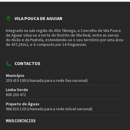
MAIS CONTACTOS
NEWSLETTER
Mantenha-se a par das novidades do nosso município. Insira o seu
email e subscreva a nossa newsletter.
SUBSCREVER NEWSLETTER
MORADA
Município de Vila Pouca de Aguiar
Rua Henrique Botelho
5450-027 Vila Pouca de Aguiar
E-mail:
geral@cm-vpaguiar.pt
Email
Facebook
Instagram
Twitter
YouTube
Política de Privacidade
Política de Cookies