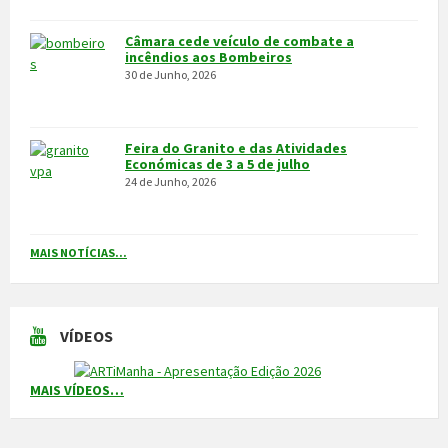
VILA POUCA DE AGUIAR
Integrado na sub-região do Alto Tâmega, o Concelho de Vila Pouca
de Aguiar situa-se a norte do Distrito de Vila Real, entre as serras
do Alvão e da Padrela, estendendo-se o seu território por uma área
de 437,1Km2, e é composto por 14 freguesias.
CONTACTOS
Município
259 419 100 (chamada para a rede fixa nacional)
Linha Verde
800 203 472
Piquete de Águas
966 816 120 (chamada para a rede móvel nacional)