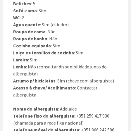
Beliches
: 5
Sofá-cama
: Sim
WC
: 2
Água quente
: Sim (cilindro)
Roupa de cama
: Não
Roupa de banho
: Não
Cozinha equipada
: Sim
Loiça e utensílios de cozinha
: Sim
Lareira
: Sim
Lenha
: Não (consultar disponibilidade junto do
alberguista)
Arrumo p/ bicicletas
: Sim (chave com alberguista)
Acesso à chave/ Acolhimento
: Contactar
alberguista
Nome do alberguista
: Adelaide
Telefone fixo do alberguista
: +351 259 417 030
(chamada para a rede fixa nacional)
Telefone móvel do alberguista
: +351 966 242 586