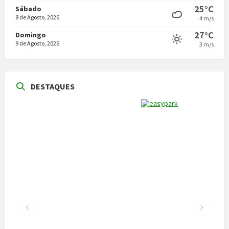
25°C
Sábado
8 de Agosto, 2026
4 m/s
27°C
Domingo
9 de Agosto, 2026
3 m/s
DESTAQUES
NOTÍCIAS
Vila Pouca de Aguiar acolheu a reunião da
Comissão de Certificação dos Caminhos de
Santiago
22 de Julho, 2026
300 alunos participaram em torneio de
xadrez