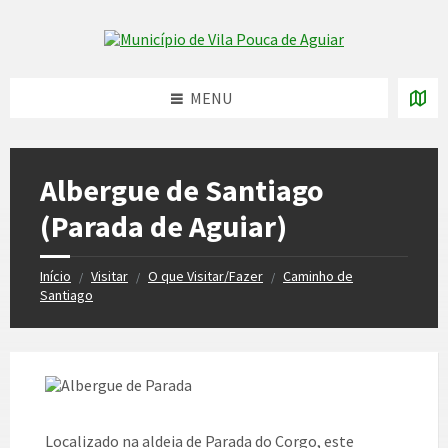
Skip
Skip
Skip
to
to
to
Skip to content
left
right
footer
sidebar
sidebar
MENU
Albergue de Santiago
(Parada de Aguiar)
Início
Visitar
O que Visitar/Fazer
Caminho de
/
/
/
Santiago
Localizado na aldeia de Parada do Corgo, este