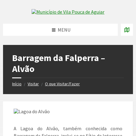
Skip
Skip
Skip
to
to
to
Skip to content
left
right
footer
sidebar
sidebar
MENU
Barragem da Falperra –
Alvão
Início
Visitar
O que Visitar/Fazer
/
/
A Lagoa do Alvão, também conhecida como
Barragem da Falperra, inclui-se no Sítio de Interesse