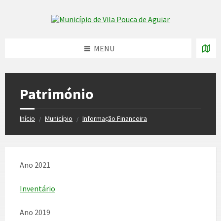
Skip
Skip
Skip
to
to
to
Skip to content
left
right
footer
sidebar
sidebar
MENU
Património
Início
Município
Informação Financeira
/
/
Ano 2021
Inventário
Ano 2019