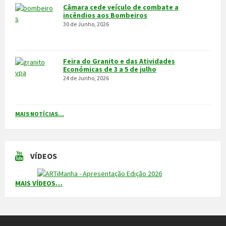
Económicas de 3 a 5 de julho
24 de Junho, 2026
MAIS NOTÍCIAS...
VÍDEOS
MAIS VÍDEOS…
VILA POUCA DE AGUIAR
Integrado na sub-região do Alto Tâmega, o Concelho de Vila Pouca
de Aguiar situa-se a norte do Distrito de Vila Real, entre as serras
do Alvão e da Padrela, estendendo-se o seu território por uma área