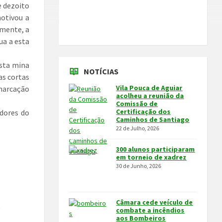
e dezoito
otivou a
emente, a
ua a esta
esta mina
NOTÍCIAS
as cortas
Vila Pouca de Aguiar
 marcação
acolheu a reunião da
Comissão de
Certificação dos
dores do
Caminhos de Santiago
22 de Julho, 2026
300 alunos participaram
em torneio de xadrez
30 de Junho, 2026
Câmara cede veículo de
)
combate a incêndios
aos Bombeiros