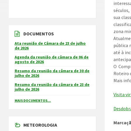
interess
séculos
sua clas
classifi
zona min
DOCUMENTOS
Atualmen
Ata reunião de Câmara de 23 de julho
pública 
de 2026
até à in
Agenda da reunião de câmara de 06 de
antecipa
agosto de 2026
O Compl
Resumo da reunião da câmara de 30 de
Roteiro 
julho de 2026
Mais in
Resumo da reunião da câmara de 23 de
julho de 2026
Visita v
MAIS DOCUMENTOS...
Desdobr
Marcação
METEOROLOGIA