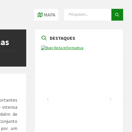
PESQUISAR
PESQUISAR
MAPA
DESTAQUES
nas
ortantes
e intensa
ambém de
conjunto
e por um