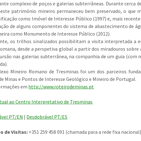
ante complexo de poços e galerias subterrâneas. Durante cerca d
, este património mineiro permaneceu bem preservado, o que m
sificação como Imóvel de Interesse Público (1997) e, mais recent
cação de alguns componentes do sistema de abastecimento de ág
eira como Monumento de Interesse Público (2012).
te, os trilhos sinalizados possibilitam a visita interpretada a 
romana, desde a perspetiva global a partir dos miradouros sobre 
cursão nas galerias subterrânea, na companhia de um guia (com
da).
exo Mineiro Romano de Tresminas foi um dos parceiros funda
de Minas e Pontos de Interesse Geológico e Mineiro de Portugal.
formações em
http://www.roteirodeminas.pt
irtual ao Centro Interpretativo de Tresminas
ável PT/EN
|
Desdobrável PT/ES
 de Visitas:
+351 259 458 091 (chamada para a rede fixa nacional