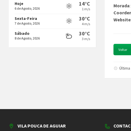
14°C
Hoje
Morada
6 de Agosto, 2026
1 m/s
Coorde
30°C
Sexta-Feira
Website
7 de Agosto, 2026
4 m/s
30°C
Sábado
8 de Agosto, 2026
3 m/s
Voltar
Última
VILA POUCA DE AGUIAR
CONTAC