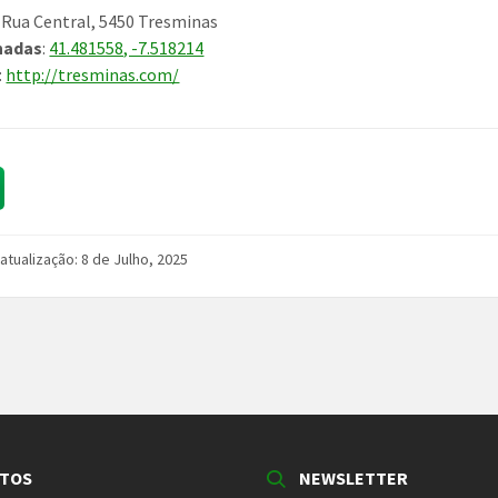
: Rua Central, 5450 Tresminas
nadas
:
41.481558, -7.518214
:
http://tresminas.com/
 atualização: 8 de Julho, 2025
TOS
NEWSLETTER