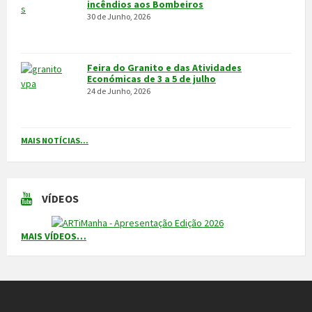
Feira do Granito e das Atividades
Económicas de 3 a 5 de julho
24 de Junho, 2026
MAIS NOTÍCIAS...
VÍDEOS
MAIS VÍDEOS…
VILA POUCA DE AGUIAR
Integrado na sub-região do Alto Tâmega, o Concelho de Vila Pouca
de Aguiar situa-se a norte do Distrito de Vila Real, entre as serras