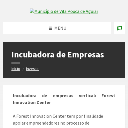
Skip
Skip
Skip
to
to
to
Skip to content
left
right
footer
sidebar
sidebar
MENU
Incubadora de Empresas
Início
Investir
/
Incubadora de empresas vertical: Forest
Innovation Center
A Forest Innovation Center tem por finalidade
apoiar empreendedores no processo de