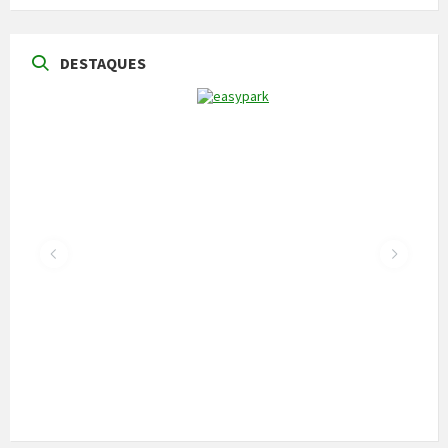
DESTAQUES
NOTÍCIAS
Vila Pouca de Aguiar acolheu a reunião da
Comissão de Certificação dos Caminhos de
Santiago
22 de Julho, 2026
300 alunos participaram em torneio de
xadrez
30 de Junho, 2026
Câmara cede veículo de combate a
incêndios aos Bombeiros