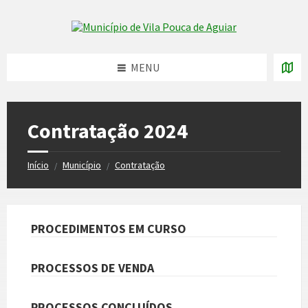
Skip
Skip
Skip
to
to
to
Skip to content
left
right
footer
sidebar
sidebar
MENU
Contratação 2024
Início
Município
Contratação
/
/
PROCEDIMENTOS EM CURSO
PROCESSOS DE VENDA
PROCESSOS CONCLUÍDOS