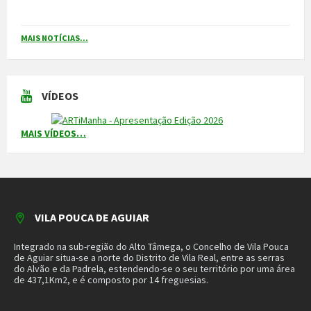
Integrado na sub-região do Alto Tâmega, o Concelho de Vila Pouca
de Aguiar situa-se a norte do Distrito de Vila Real, entre as serras
do Alvão e da Padrela, estendendo-se o seu território por uma área
de 437,1Km2, e é composto por 14 freguesias.
CONTACTOS
Município
259 419 100 (chamada para a rede fixa nacional)
Linha Verde
800 203 472
Piquete de Águas
966 816 120 (chamada para a rede móvel nacional)
MAIS CONTACTOS
NEWSLETTER