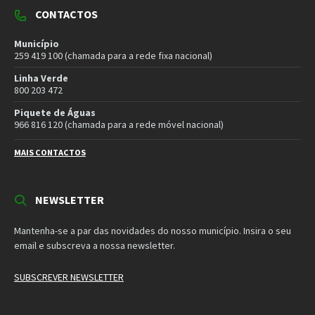
Mantenha-se a par das novidades do nosso município. Insira o seu
email e subscreva a nossa newsletter.
SUBSCREVER NEWSLETTER
MORADA
Município de Vila Pouca de Aguiar
Rua Henrique Botelho
5450-027 Vila Pouca de Aguiar
E-mail:
geral@cm-vpaguiar.pt
Email
Facebook
Instagram
Twitter
YouTube
Política de Privacidade
Política de Cookies
Termos e Condições – Redes Sociais
© 2026 Município de Vila Pouca de Aguiar