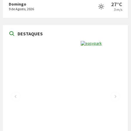
27°C
Domingo
9 de Agosto, 2026
3 m/s
DESTAQUES
NOTÍCIAS
Vila Pouca de Aguiar acolheu a reunião da
Comissão de Certificação dos Caminhos de
Santiago
22 de Julho, 2026
300 alunos participaram em torneio de
xadrez
30 de Junho, 2026