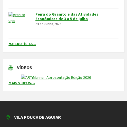
VILA POUCA DE AGUIAR
Integrado na sub-região do Alto Tâmega, o Concelho de Vila Pouca
de Aguiar situa-se a norte do Distrito de Vila Real, entre as serras
do Alvão e da Padrela, estendendo-se o seu território por uma área
de 437,1Km2, e é composto por 14 freguesias.
CONTACTOS
Município
259 419 100 (chamada para a rede fixa nacional)
Linha Verde
800 203 472
Piquete de Águas
966 816 120 (chamada para a rede móvel nacional)
MAIS CONTACTOS