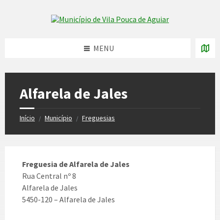
Skip
Skip
Skip
to
to
to
Skip to content
left
right
footer
sidebar
sidebar
MENU
Alfarela de Jales
Início
Município
Freguesias
/
/
Freguesia de Alfarela de Jales
Rua Central nº 8
Alfarela de Jales
5450-120 – Alfarela de Jales