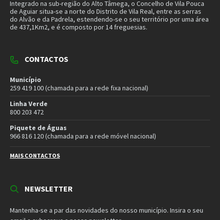
NEWSLETTER
Mantenha-se a par das novidades do nosso município. Insira o seu
email e subscreva a nossa newsletter.
SUBSCREVER NEWSLETTER
MORADA
Município de Vila Pouca de Aguiar
Rua Henrique Botelho
5450-027 Vila Pouca de Aguiar
E-mail:
geral@cm-vpaguiar.pt
Email
Facebook
Instagram
Twitter
YouTube
Política de Privacidade
Política de Cookies
Termos e Condições – Redes Sociais
© 2026 Município de Vila Pouca de Aguiar