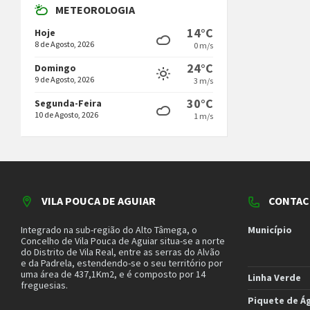
METEOROLOGIA
14°C
Hoje
8 de Agosto, 2026
0 m/s
24°C
Domingo
9 de Agosto, 2026
3 m/s
30°C
Segunda-Feira
10 de Agosto, 2026
1 m/s
VILA POUCA DE AGUIAR
CONTAC
Integrado na sub-região do Alto Tâmega, o
Município
Concelho de Vila Pouca de Aguiar situa-se a norte
do Distrito de Vila Real, entre as serras do Alvão
e da Padrela, estendendo-se o seu território por
uma área de 437,1Km2, e é composto por 14
Linha Verde
freguesias.
Piquete de Á