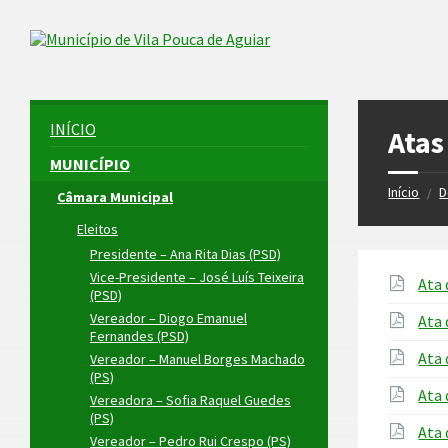
Skip
Skip
Skip
to
to
to
Skip to content
left
right
footer
sidebar
sidebar
INÍCIO
Atas
MUNICÍPIO
Início
D
/
Câmara Municipal
Eleitos
Presidente – Ana Rita Dias (PSD)
Vice-Presidente – José Luís Teixeira
Ata 
(PSD)
Vereador – Diogo Emanuel
Ata 
Fernandes (PSD)
Ata 
Vereador – Manuel Borges Machado
(PS)
Ata 
Vereadora – Sofia Raquel Guedes
(PS)
Ata 
Vereador – Pedro Rui Crespo (PS)