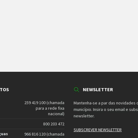
TOS
NEWSLETTER
259 419 100 (chamada
Mantenha-se a par das novidades 
para a rede fixa
município. Insira o seu email e sub
nacional)
newsletter.
800 203 472
SUBSCREVER NEWSLETTER
guas
966 816 120 (chamada