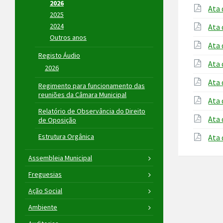
2026
Ata 
2025
2024
Ata 
Outros anos
Ata 
Registo Áudio
Ata 
2026
Ata 
Regimento para funcionamento das
reuniões da Câmara Municipal
Ata 
Relatório de Observância do Direito
Ata 
de Oposição
Estrutura Orgânica
Ata 
Assembleia Municipal
Freguesias
Ação Social
Ambiente