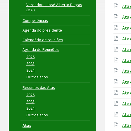
Vereador – José Alberto Diegas
Ata 
(MAI)
Ata 
Competências
Ata 
Agenda do presidente
Ata 
Calendário de reuniões
Ata 
Agenda de Reuniões
2026
Ata 
2025
2024
Ata 
Outros anos
Ata 
Resumos das Atas
Ata 
2026
2025
Ata 
2024
Ata 
Outros anos
Ata 
Atas