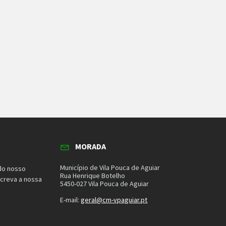
MORADA
Município de Vila Pouca de Aguiar
do nosso
Rua Henrique Botelho
screva a nossa
5450-027 Vila Pouca de Aguiar
E-mail:
geral@cm-vpaguiar.pt