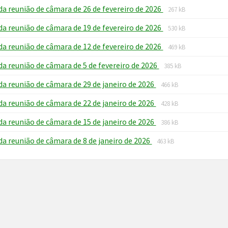
File
File
da reunião de câmara de 26 de fevereiro de 2026
pdf
267 kB
extension:
size:
File
File
da reunião de câmara de 19 de fevereiro de 2026
pdf
530 kB
extension:
size:
File
File
da reunião de câmara de 12 de fevereiro de 2026
pdf
469 kB
extension:
size:
File
File
da reunião de câmara de 5 de fevereiro de 2026
pdf
385 kB
extension:
size:
File
File
da reunião de câmara de 29 de janeiro de 2026
pdf
466 kB
extension:
size:
File
File
da reunião de câmara de 22 de janeiro de 2026
pdf
428 kB
extension:
size:
File
File
da reunião de câmara de 15 de janeiro de 2026
pdf
386 kB
extension:
size:
File
File
da reunião de câmara de 8 de janeiro de 2026
pdf
463 kB
extension:
size:
pdf