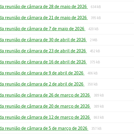
extension:
size:
File
File
da reunião de câmara de 28 de maio de 2026
pdf
634 kB
extension:
size:
File
File
da reunião de câmara de 21 de maio de 2026
pdf
395 kB
extension:
size:
File
File
da reunião de câmara de 7 de maio de 2026
pdf
420 kB
extension:
size:
File
File
da reunião de câmara de 30 de abril de 2026
pdf
2 MB
extension:
size:
File
File
da reunião de câmara de 23 de abril de 2026
pdf
452 kB
extension:
size:
File
File
da reunião de câmara de 16 de abril de 2026
pdf
375 kB
extension:
size:
File
File
da reunião de câmara de 9 de abril de 2026
pdf
406 kB
extension:
size:
File
File
da reunião de câmara de 2 de abril de 2026
pdf
350 kB
extension:
size:
File
File
da reunião de câmara de 26 de março de 2026
pdf
389 kB
extension:
size:
File
File
da reunião de câmara de 20 de março de 2026
pdf
389 kB
extension:
size:
File
File
da reunião de câmara de 12 de março de 2026
pdf
863 kB
extension:
size:
File
File
da reunião de câmara de 5 de março de 2026
pdf
357 kB
extension:
size: