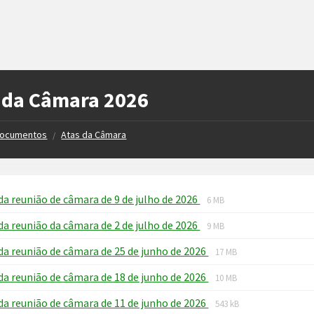
 da Câmara 2026
ocumentos
Atas da Câmara
/
File
File
da reunião de câmara de 9 de julho de 2026
6 MB
extension:
size:
File
File
da reunião da câmara de 2 de julho de 2026
pdf
9 MB
extension:
size:
File
File
da reunião de câmara de 25 de junho de 2026
pdf
17 MB
extension:
size:
File
File
da reunião de câmara de 18 de junho de 2026
pdf
10 MB
extension:
size:
File
File
da reunião de câmara de 11 de junho de 2026
pdf
543 kB