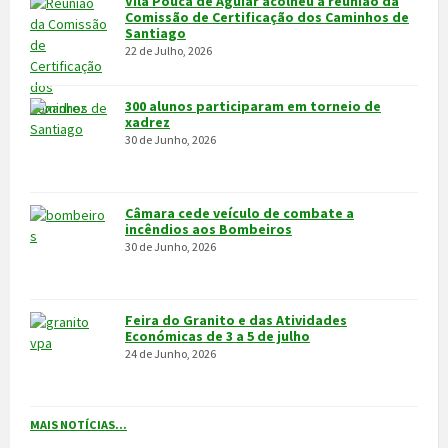
VÍDEOS
MAIS VÍDEOS…
VILA POUCA DE AGUIAR
Integrado na sub-região do Alto Tâmega, o Concelho de Vila Pouca
de Aguiar situa-se a norte do Distrito de Vila Real, entre as serras
do Alvão e da Padrela, estendendo-se o seu território por uma área
de 437,1Km2, e é composto por 14 freguesias.
CONTACTOS
Município
259 419 100 (chamada para a rede fixa nacional)
Linha Verde
800 203 472