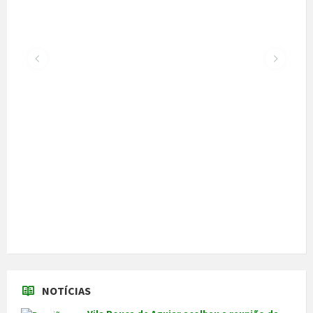
300 alunos participaram em torneio de
xadrez
30 de Junho, 2026
Câmara cede veículo de combate a
incêndios aos Bombeiros
30 de Junho, 2026
Feira do Granito e das Atividades
Económicas de 3 a 5 de julho
24 de Junho, 2026
MAIS NOTÍCIAS...