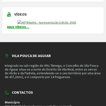
Piquete de Águas
966 816 120 (chamada para a rede móvel nacional)
MAIS CONTACTOS
NEWSLETTER
Mantenha-se a par das novidades do nosso município. Insira o seu
email e subscreva a nossa newsletter.
SUBSCREVER NEWSLETTER
MORADA
Município de Vila Pouca de Aguiar
Rua Henrique Botelho
5450-027 Vila Pouca de Aguiar
E-mail:
geral@cm-vpaguiar.pt