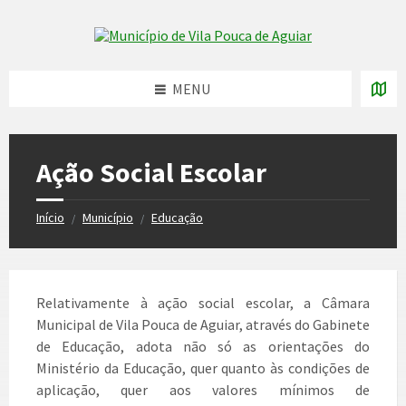
Skip
Skip
Skip
to
to
to
Skip to content
left
right
footer
sidebar
sidebar
MENU
Ação Social Escolar
Início
Município
Educação
/
/
Relativamente à ação social escolar, a Câmara
Municipal de Vila Pouca de Aguiar, através do Gabinete
de Educação, adota não só as orientações do
Ministério da Educação, quer quanto às condições de
aplicação, quer aos valores mínimos de