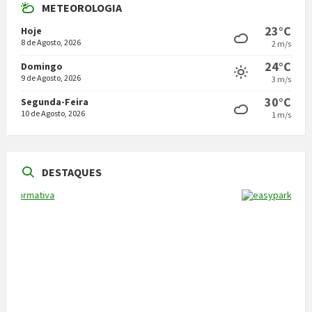
METEOROLOGIA
23°C
Hoje
8 de Agosto, 2026
2 m/s
24°C
Domingo
9 de Agosto, 2026
3 m/s
30°C
Segunda-Feira
10 de Agosto, 2026
1 m/s
DESTAQUES
NOTÍCIAS
Vila Pouca de Aguiar acolheu a reunião da
Comissão de Certificação dos Caminhos de
Santiago
22 de Julho, 2026