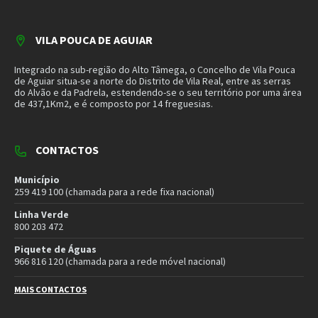
email e subscreva a nossa newsletter.
SUBSCREVER NEWSLETTER
MORADA
Município de Vila Pouca de Aguiar
Rua Henrique Botelho
5450-027 Vila Pouca de Aguiar
E-mail:
geral@cm-vpaguiar.pt
Email
Facebook
Instagram
Twitter
YouTube
Política de Privacidade
Política de Cookies
Termos e Condições – Redes Sociais
© 2026 Município de Vila Pouca de Aguiar