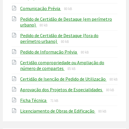
extension:
size:
File
File
Comunicação Prévia
pdf
80 kB
extension:
size:
Pedido de Certidão de Destaque (em perímetro
pdf
File
File
urbano)
80 kB
extension:
size:
Pedido de Certidão de Destaque (fora do
pdf
File
File
perímetro urbano)
80 kB
extension:
size:
File
File
Pedido de Informação Prévia
pdf
80 kB
extension:
size:
Certidão compropriedade ou Ampliação do
pdf
File
File
número de compartes
85 kB
extension:
size:
File
File
Certidão de Isenção de Pedido de Utilização
pdf
80 kB
extension
size:
File
File
Aprovação dos Projetos de Especialidades
pdf
80 kB
extension:
size:
File
File
Ficha Técnica
pdf
71 kB
extension:
size:
File
File
Licenciamento de Obras de Edificação
pdf
80 kB
extension:
size:
pdf