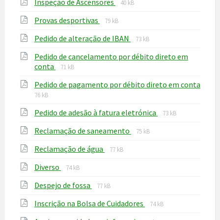
File
File
Inspeção de Ascensores
pdf
40 kB
extension:
size:
File
File
Provas desportivas
pdf
79 kB
extension:
size:
File
File
Pedido de alteração de IBAN
pdf
73 kB
extension:
size:
Pedido de cancelamento por débito direto em
pdf
File
File
conta
71 kB
extension:
size:
Pedido de pagamento por débito direto em conta
pdf
File
File
76 kB
extension:
size:
File
File
Pedido de adesão à fatura eletrónica
pdf
73 kB
extension:
size:
File
File
Reclamação de saneamento
pdf
75 kB
extension:
size:
File
File
Reclamação de água
pdf
77 kB
extension:
size:
File
File
Diverso
pdf
74 kB
extension:
size:
File
File
Despejo de fossa
pdf
77 kB
extension:
size:
File
File
Inscrição na Bolsa de Cuidadores
pdf
74 kB
extension:
size: