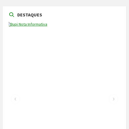
DESTAQUES
NOTÍCIAS
Vila Pouca de Aguiar acolheu a reunião da
Comissão de Certificação dos Caminhos de
Santiago
22 de Julho, 2026
300 alunos participaram em torneio de
xadrez
30 de Junho, 2026
Câmara cede veículo de combate a
incêndios aos Bombeiros
30 de Junho, 2026