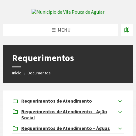
Skip
Skip
Skip
to
to
to
Skip to content
left
right
footer
sidebar
sidebar
MENU
Requerimentos
Início
Documentos
/
Requerimentos de Atendimento
Requerimentos de Atendimento – Ação
Social
Requerimentos de Atendimento – Águas