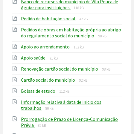
Banco de recursos do município de Vila Pouca de
pdf
File
File
Aguiar para instituições
118 kB
extension:
size:
File
File
Pedido de habitação social
pdf
47 kB
extension:
size:
Pedidos de obras em habitação própria ao abrigo
pdf
File
File
do regulamento social do município
98 kB
extension:
size:
File
File
Apoio ao arrendamento
pdf
152 kB
extension:
size:
File
File
Apoio saúde
pdf
71 kB
extension:
size:
File
File
Renovação cartão social do município
pdf
98 kB
extension:
size:
File
File
Cartão social do município
pdf
92 kB
extension:
size:
File
File
Bolsas de estudo
pdf
112 kB
extension:
size:
Informação relativa à data de inicio dos
pdf
File
File
trabalhos
80 kB
extension:
size:
Prorrogação de Prazo de Licença-Comunicação
pdf
File
File
Prévia
86 kB
extension:
size: