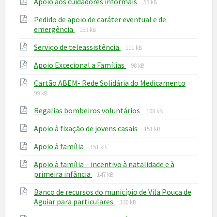
File
File
Apoio aos cuidadores informais
pdf
53 kB
extension:
size:
Pedido de apoio de caráter eventual e de
pdf
File
File
emergência
153 kB
extension:
size:
File
File
Serviço de teleassistência
pdf
111 kB
extension:
size:
File
File
Apoio Excecional a Famílias
pdf
98 kB
extension:
size:
File
File
Cartão ABEM- Rede Solidária do Medicamento
pdf
extensio
size:
99 kB
pdf
File
File
Regalias bombeiros voluntários
108 kB
extension:
size:
File
File
Apoio à fixação de jovens casais
pdf
151 kB
extension:
size:
File
File
Apoio à família
pdf
151 kB
extension:
size:
Apoio à família – incentivo à natalidade e à
pdf
File
File
primeira infância
147 kB
extension:
size:
Banco de recursos do município de Vila Pouca de
pdf
File
File
Aguiar para particulares
130 kB
extension:
size: