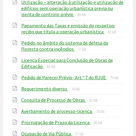
Utilização – alteração à utilização e utilização de
pdf
edifícios sem operação urbanística previa ou
File
File
isenta de controlo prévio
80 kB
extension:
size:
Pagamento das Taxas e emissão do respetivo
pdf
File
File
recibo que titula a operação urbanística
82 kB
extension:
size:
Pedido no âmbito do sistema de defesa da
pdf
File
File
floresta contra incêndios
77 kB
extension:
size:
Licença Especial para Conclusão de Obras de
pdf
File
File
Edificação
81 kB
extension:
size:
File
File
Pedido de Parecer Prévio- Art.º 7 do RJUE
pdf
79 kB
extension:
size:
File
File
Requerimento diverso
pdf
76 kB
extension:
size:
File
File
Consulta de Processo de Obras
pdf
82 kB
extension:
size:
File
File
Averbamento de processo-licença
pdf
78 kB
extension:
size:
File
File
Prorrogação de Prazo da Licença
pdf
86 kB
extension:
size:
File
File
Ocupação de Via Pública
pdf
77 kB