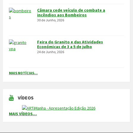
Integrado na sub-região do Alto Tâmega, o Concelho de Vila Pouca
de Aguiar situa-se a norte do Distrito de Vila Real, entre as serras
do Alvão e da Padrela, estendendo-se o seu território por uma área
de 437,1Km2, e é composto por 14 freguesias.
CONTACTOS
Município
259 419 100 (chamada para a rede fixa nacional)
Linha Verde
800 203 472
Piquete de Águas
966 816 120 (chamada para a rede móvel nacional)
MAIS CONTACTOS
NEWSLETTER
Mantenha-se a par das novidades do nosso município. Insira o seu