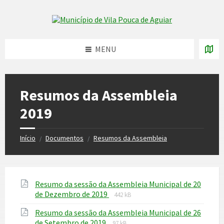
Skip
Skip
Skip
to
to
to
Skip to content
left
right
footer
sidebar
sidebar
MENU
Resumos da Assembleia
2019
Início
Documentos
Resumos da Assembleia
/
/
Resumo da sessão da Assembleia Municipal de 20
File
File
de Dezembro de 2019
442 kB
extension:
size:
Resumo da sessão da Assembleia Municipal de 26
pdf
File
File
de Setembro de 2019
97 kB