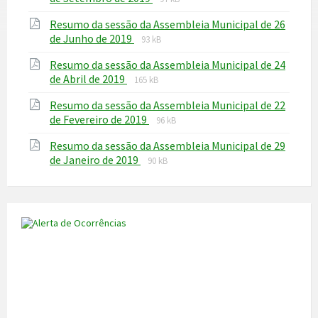
extension:
size:
Resumo da sessão da Assembleia Municipal de 26
pdf
File
File
de Junho de 2019
93 kB
extension:
size:
Resumo da sessão da Assembleia Municipal de 24
pdf
File
File
de Abril de 2019
165 kB
extension:
size:
Resumo da sessão da Assembleia Municipal de 22
pdf
File
File
de Fevereiro de 2019
96 kB
extension:
size:
Resumo da sessão da Assembleia Municipal de 29
pdf
File
File
de Janeiro de 2019
90 kB
extension:
size:
pdf