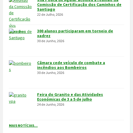
MAIS NOTÍCIAS...
VÍDEOS
MAIS VÍDEOS…
VILA POUCA DE AGUIAR
Integrado na sub-região do Alto Tâmega, o Concelho de Vila Pouca
de Aguiar situa-se a norte do Distrito de Vila Real, entre as serras
do Alvão e da Padrela, estendendo-se o seu território por uma área
de 437,1Km2, e é composto por 14 freguesias.
CONTACTOS