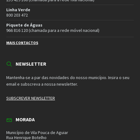
Município de Vila Pouca de Aguiar
Rua Henrique Botelho
5450-027 Vila Pouca de Aguiar
E-mail:
geral@cm-vpaguiar.pt
Email
Facebook
Instagram
Twitter
YouTube
Política de Privacidade
Política de Cookies
Termos e Condições – Redes Sociais
© 2026 Município de Vila Pouca de Aguiar