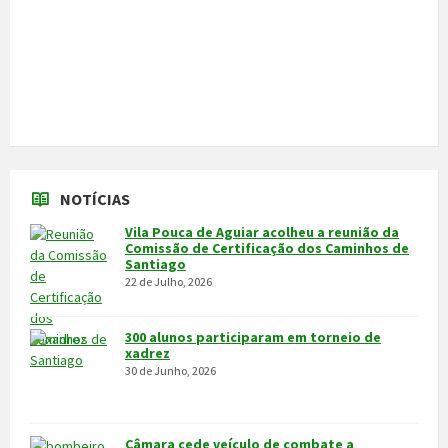
NOTÍCIAS
Vila Pouca de Aguiar acolheu a reunião da
Comissão de Certificação dos Caminhos de
Santiago
22 de Julho, 2026
300 alunos participaram em torneio de
xadrez
30 de Junho, 2026
Câmara cede veículo de combate a
incêndios aos Bombeiros
30 de Junho, 2026
Feira do Granito e das Atividades
Económicas de 3 a 5 de julho
24 de Junho, 2026