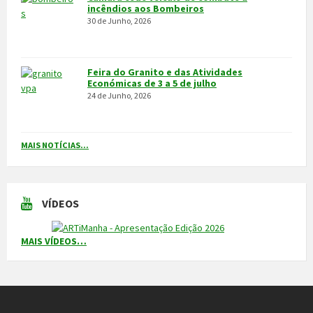
MAIS NOTÍCIAS...
VÍDEOS
MAIS VÍDEOS…
VILA POUCA DE AGUIAR
Integrado na sub-região do Alto Tâmega, o Concelho de Vila Pouca
de Aguiar situa-se a norte do Distrito de Vila Real, entre as serras
do Alvão e da Padrela, estendendo-se o seu território por uma área
de 437,1Km2, e é composto por 14 freguesias.
CONTACTOS