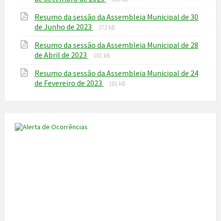
extension:
size:
Resumo da sessão da Assembleia Municipal de 30
pdf
File
File
de Junho de 2023
372 kB
extension:
size:
Resumo da sessão da Assembleia Municipal de 28
pdf
File
File
de Abril de 2023
101 kB
extension:
size:
Resumo da sessão da Assembleia Municipal de 24
pdf
File
File
de Fevereiro de 2023
101 kB
extension:
size:
pdf