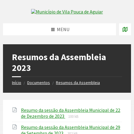
Skip
Skip
Skip
to
to
to
Skip to content
left
right
footer
sidebar
sidebar
MENU
Resumos da Assembleia
2023
Início
Documentos
Resumos da Assembleia
/
/
Resumo da sessão da Assembleia Municipal de 22
File
File
de Dezembro de 2023
100 kB
extension:
size:
Resumo da sessão da Assembleia Municipal de 29
pdf
File
File
de Setembro de 2023
302 kB