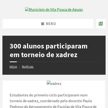
Skip
Skip
Skip
to
to
to
Skip to content
left
right
footer
sidebar
sidebar
MENU
300 alunos participaram
em torneio de xadrez
Início
Notícias
/
Estudantes do primeiro ciclo participaram num
torneio de xadrez, coordenado pelo docente Paulo
Pedroso do Agrupamento de Escolas de Vila Pouca de