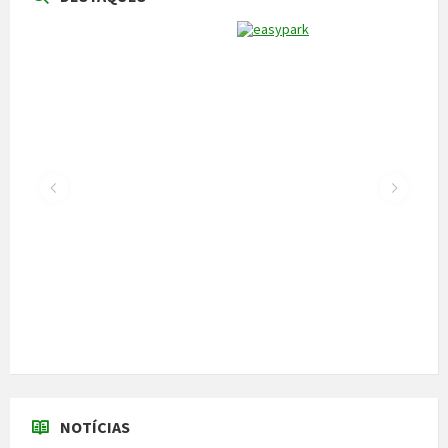
NOTÍCIAS
Vila Pouca de Aguiar acolheu a reunião da
Comissão de Certificação dos Caminhos de
Santiago
22 de Julho, 2026
300 alunos participaram em torneio de
xadrez
30 de Junho, 2026
Câmara cede veículo de combate a
incêndios aos Bombeiros
30 de Junho, 2026