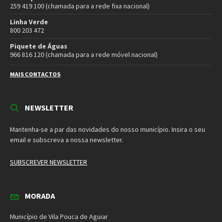
SUBSCREVER NEWSLETTER
MORADA
Município de Vila Pouca de Aguiar
Rua Henrique Botelho
5450-027 Vila Pouca de Aguiar
E-mail:
geral@cm-vpaguiar.pt
Email
Facebook
Instagram
Twitter
YouTube
Política de Privacidade
Política de Cookies
Termos e Condições – Redes Sociais
© 2026 Município de Vila Pouca de Aguiar