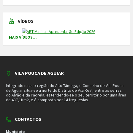
do Alvão e da Padrela, estendendo-se o seu território por uma área
de 437,1Km2, e é composto por 14 freguesias.
CONTACTOS
Município
259 419 100 (chamada para a rede fixa nacional)
Linha Verde
800 203 472
Piquete de Águas
966 816 120 (chamada para a rede móvel nacional)
MAIS CONTACTOS
NEWSLETTER
Mantenha-se a par das novidades do nosso município. Insira o seu
email e subscreva a nossa newsletter.