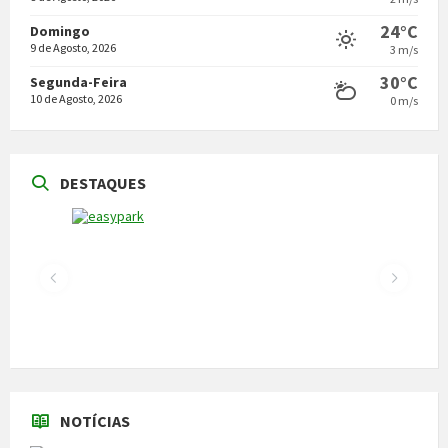
24°C
Domingo
9 de Agosto, 2026
3 m/s
30°C
Segunda-Feira
10 de Agosto, 2026
0 m/s
DESTAQUES
NOTÍCIAS
Vila Pouca de Aguiar acolheu a reunião da
Comissão de Certificação dos Caminhos de
Santiago
22 de Julho, 2026
300 alunos participaram em torneio de