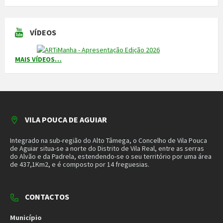
VILA POUCA DE AGUIAR
Integrado na sub-região do Alto Tâmega, o Concelho de Vila Pouca
de Aguiar situa-se a norte do Distrito de Vila Real, entre as serras
do Alvão e da Padrela, estendendo-se o seu território por uma área
de 437,1Km2, e é composto por 14 freguesias.
CONTACTOS
Município
259 419 100 (chamada para a rede fixa nacional)
Linha Verde
800 203 472
Piquete de Águas
966 816 120 (chamada para a rede móvel nacional)