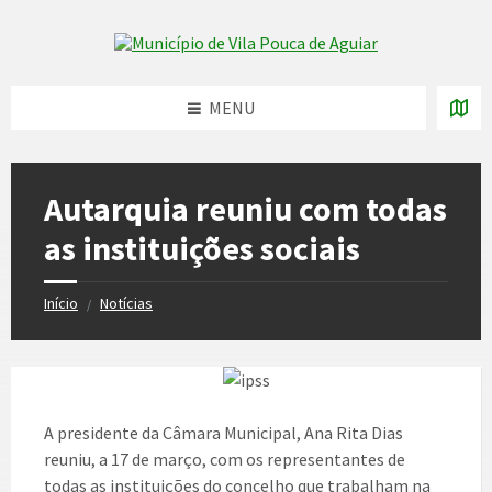
Skip
Skip
Skip
to
to
to
Skip to content
left
right
footer
sidebar
sidebar
MENU
Autarquia reuniu com todas
as instituições sociais
Início
Notícias
/
A presidente da Câmara Municipal, Ana Rita Dias
reuniu, a 17 de março, com os representantes de
todas as instituições do concelho que trabalham na