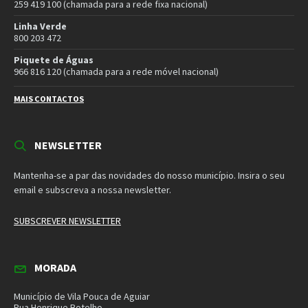
MAIS CONTACTOS
NEWSLETTER
Mantenha-se a par das novidades do nosso município. Insira o seu
email e subscreva a nossa newsletter.
SUBSCREVER NEWSLETTER
MORADA
Município de Vila Pouca de Aguiar
Rua Henrique Botelho
5450-027 Vila Pouca de Aguiar
E-mail:
geral@cm-vpaguiar.pt
Email
Facebook
Instagram
Twitter
YouTube