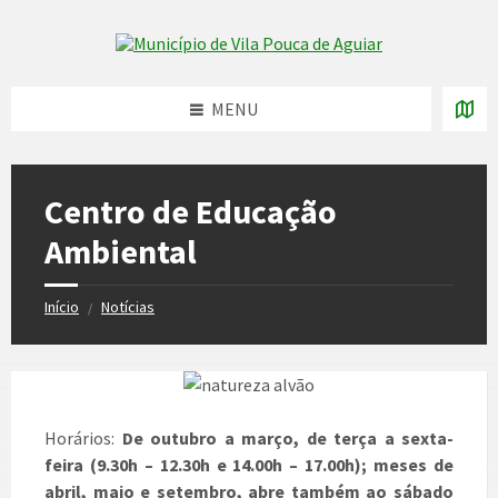
Skip
Skip
Skip
to
to
to
Skip to content
left
right
footer
sidebar
sidebar
MENU
Centro de Educação
Ambiental
Início
Notícias
/
Horários:
De outubro a março, de terça a sexta-
feira (9.30h – 12.30h e 14.00h – 17.00h); meses de
abril, maio e setembro, abre também ao sábado