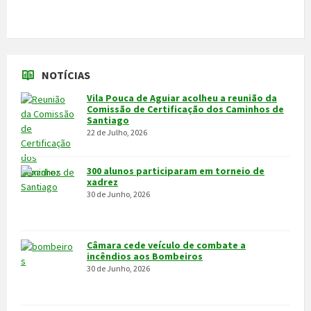
24 de Junho, 2026
MAIS NOTÍCIAS...
VÍDEOS
MAIS VÍDEOS…
VILA POUCA DE AGUIAR
Integrado na sub-região do Alto Tâmega, o Concelho de Vila Pouca
de Aguiar situa-se a norte do Distrito de Vila Real, entre as serras
do Alvão e da Padrela, estendendo-se o seu território por uma área
de 437,1Km2, e é composto por 14 freguesias.