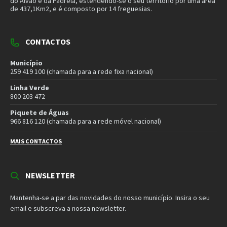
MORADA
Município de Vila Pouca de Aguiar
Rua Henrique Botelho
5450-027 Vila Pouca de Aguiar
E-mail:
geral@cm-vpaguiar.pt
Email
Facebook
Instagram
Twitter
YouTube
Política de Privacidade
Política de Cookies
Termos e Condições – Redes Sociais
© 2026 Município de Vila Pouca de Aguiar