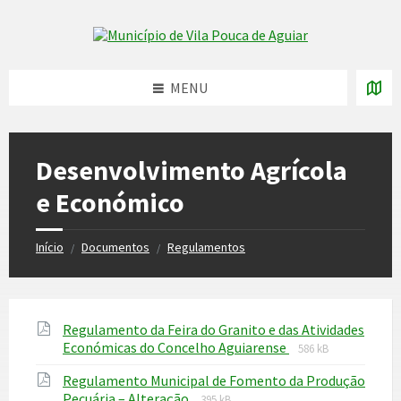
Skip
Skip
Skip
to
to
to
Skip to content
left
right
footer
sidebar
sidebar
MENU
Desenvolvimento Agrícola
e Económico
Início
Documentos
Regulamentos
/
/
Regulamento da Feira do Granito e das Atividades
File
File
Económicas do Concelho Aguiarense
586 kB
extension:
size:
Regulamento Municipal de Fomento da Produção
pdf
File
File
Pecuária – Alteração
395 kB