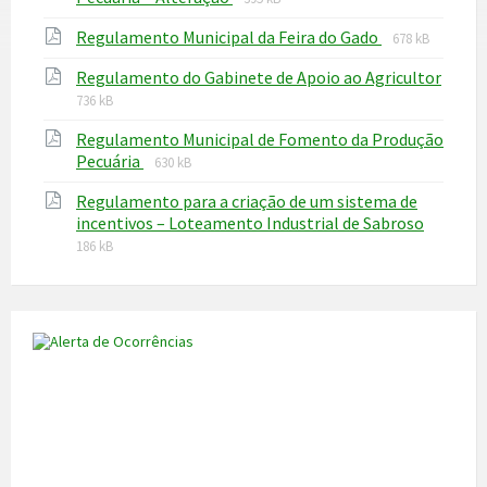
extension:
size:
File
File
Regulamento Municipal da Feira do Gado
pdf
678 kB
extension:
size:
Regulamento do Gabinete de Apoio ao Agricultor
pdf
File
File
736 kB
extension:
size:
Regulamento Municipal de Fomento da Produção
pdf
File
File
Pecuária
630 kB
extension:
size:
Regulamento para a criação de um sistema de
pdf
File
File
incentivos – Loteamento Industrial de Sabroso
extensi
size:
186 kB
pdf