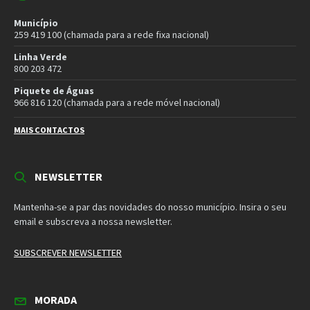
NEWSLETTER
Mantenha-se a par das novidades do nosso município. Insira o seu
email e subscreva a nossa newsletter.
SUBSCREVER NEWSLETTER
MORADA
Município de Vila Pouca de Aguiar
Rua Henrique Botelho
5450-027 Vila Pouca de Aguiar
E-mail:
geral@cm-vpaguiar.pt
Email
Facebook
Instagram
Twitter
YouTube
Política de Privacidade
Política de Cookies
Termos e Condições – Redes Sociais