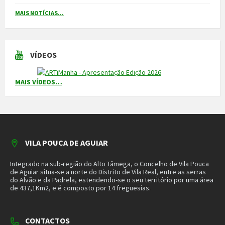
VILA POUCA DE AGUIAR
Integrado na sub-região do Alto Tâmega, o Concelho de Vila Pouca
de Aguiar situa-se a norte do Distrito de Vila Real, entre as serras
do Alvão e da Padrela, estendendo-se o seu território por uma área
de 437,1Km2, e é composto por 14 freguesias.
CONTACTOS
Município
259 419 100 (chamada para a rede fixa nacional)
Linha Verde
800 203 472
Piquete de Águas
966 816 120 (chamada para a rede móvel nacional)
MAIS CONTACTOS