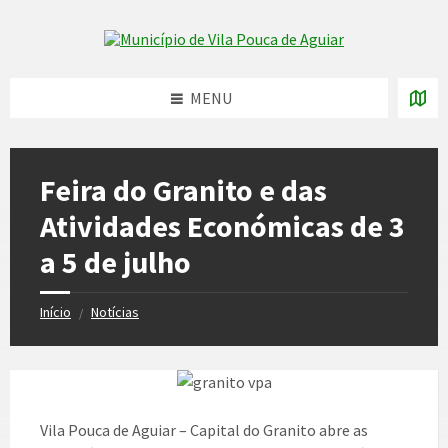
Skip
Skip
Skip
to
to
to
Skip to content
left
right
footer
sidebar
sidebar
MENU
Feira do Granito e das
Atividades Económicas de 3
a 5 de julho
Início
Notícias
/
Vila Pouca de Aguiar – Capital do Granito abre as