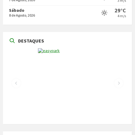
3 m/s
29°C
Sábado
8 de Agosto, 2026
4 m/s
DESTAQUES
NOTÍCIAS
Vila Pouca de Aguiar acolheu a reunião da
Comissão de Certificação dos Caminhos de
Santiago
22 de Julho, 2026
300 alunos participaram em torneio de
xadrez
30 de Junho, 2026