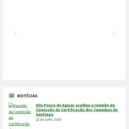
NOTÍCIAS
Vila Pouca de Aguiar acolheu a reunião da
Comissão de Certificação dos Caminhos de
Santiago
22 de Julho, 2026
300 alunos participaram em torneio de
xadrez
30 de Junho, 2026
Câmara cede veículo de combate a
incêndios aos Bombeiros
30 de Junho, 2026
Feira do Granito e das Atividades
Económicas de 3 a 5 de julho