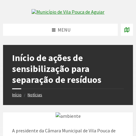
Skip
Skip
Skip
to
to
to
Skip to content
left
right
footer
sidebar
sidebar
MENU
Início de ações de
sensibilização para
separação de resíduos
Início
Notícias
/
A presidente da Câmara Municipal de Vila Pouca de