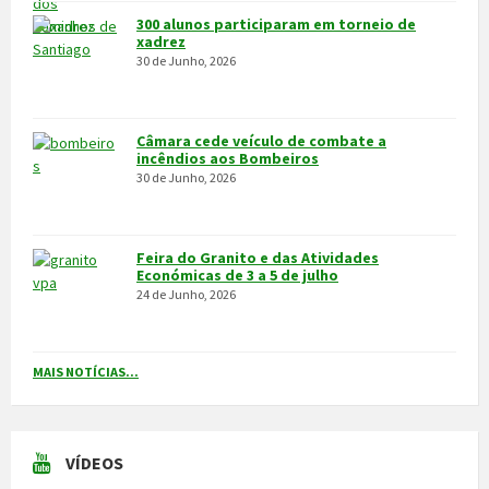
24 de Junho, 2026
MAIS NOTÍCIAS...
VÍDEOS
MAIS VÍDEOS…
VILA POUCA DE AGUIAR
Integrado na sub-região do Alto Tâmega, o Concelho de Vila Pouca
de Aguiar situa-se a norte do Distrito de Vila Real, entre as serras
do Alvão e da Padrela, estendendo-se o seu território por uma área
de 437,1Km2, e é composto por 14 freguesias.