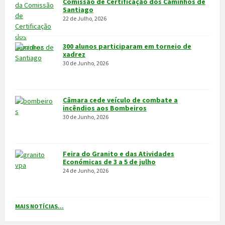
Económicas de 3 a 5 de julho
24 de Junho, 2026
MAIS NOTÍCIAS...
VÍDEOS
MAIS VÍDEOS…
VILA POUCA DE AGUIAR
Integrado na sub-região do Alto Tâmega, o Concelho de Vila Pouca
de Aguiar situa-se a norte do Distrito de Vila Real, entre as serras
do Alvão e da Padrela, estendendo-se o seu território por uma área
de 437,1Km2, e é composto por 14 freguesias.