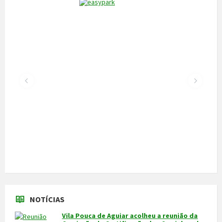
NOTÍCIAS
Vila Pouca de Aguiar acolheu a reunião da
Comissão de Certificação dos Caminhos de
Santiago
22 de Julho, 2026
300 alunos participaram em torneio de
xadrez
30 de Junho, 2026
Câmara cede veículo de combate a
incêndios aos Bombeiros
30 de Junho, 2026
Feira do Granito e das Atividades