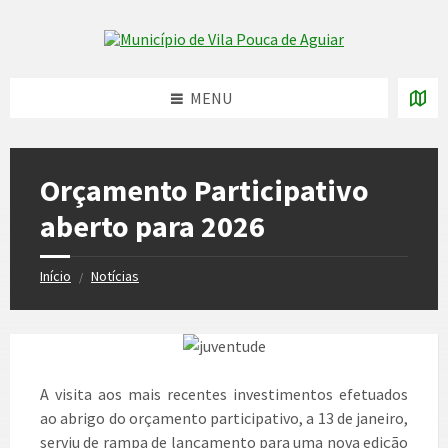
Skip
Skip
Skip
to
to
to
Skip to content
left
right
footer
sidebar
sidebar
MENU
Orçamento Participativo
aberto para 2026
Início
Notícias
/
A visita aos mais recentes investimentos efetuados
ao abrigo do orçamento participativo, a 13 de janeiro,
serviu de rampa de lançamento para uma nova edição