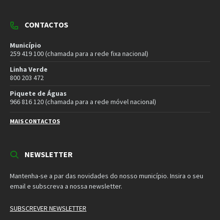
MORADA
Município de Vila Pouca de Aguiar
Rua Henrique Botelho
5450-027 Vila Pouca de Aguiar
E-mail:
geral@cm-vpaguiar.pt
Email
Facebook
Instagram
Twitter
YouTube
Política de Privacidade
Política de Cookies
Termos e Condições – Redes Sociais
© 2026 Município de Vila Pouca de Aguiar