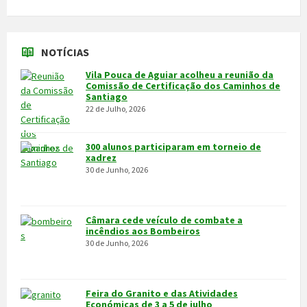
MAIS NOTÍCIAS...
VÍDEOS
MAIS VÍDEOS…
VILA POUCA DE AGUIAR
Integrado na sub-região do Alto Tâmega, o Concelho de Vila Pouca
de Aguiar situa-se a norte do Distrito de Vila Real, entre as serras
do Alvão e da Padrela, estendendo-se o seu território por uma área
de 437,1Km2, e é composto por 14 freguesias.