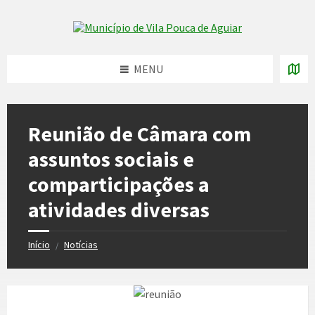
Skip
Skip
Skip
to
to
to
Skip to content
left
right
footer
sidebar
sidebar
MENU
Reunião de Câmara com
assuntos sociais e
comparticipações a
atividades diversas
Início
Notícias
/