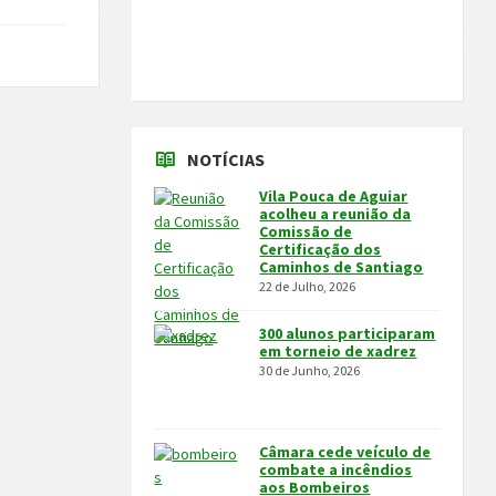
NOTÍCIAS
Vila Pouca de Aguiar
acolheu a reunião da
Comissão de
Certificação dos
Caminhos de Santiago
22 de Julho, 2026
300 alunos participaram
em torneio de xadrez
30 de Junho, 2026
Câmara cede veículo de
combate a incêndios
aos Bombeiros