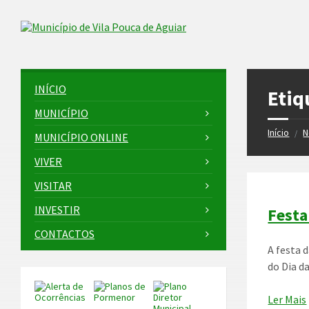
Skip
Skip
Skip
to
to
to
Skip to content
left
right
footer
sidebar
sidebar
INÍCIO
Etiq
MUNICÍPIO
Início
N
/
MUNICÍPIO ONLINE
VIVER
VISITAR
INVESTIR
Festa
CONTACTOS
A festa 
do Dia da
Ler Mais