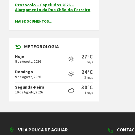
Protocolo – Capeludos 2026 –
Alargamento da Rua Chão do Ferreiro
MAIS DOCUMENTOS...
METEOROLOGIA
27°C
Hoje
8 de Agosto, 2026
5 m/s
24°C
Domingo
9 de Agosto, 2026
3 m/s
30°C
Segunda-Feira
10 de Agosto, 2026
1 m/s
VILA POUCA DE AGUIAR
CONTAC