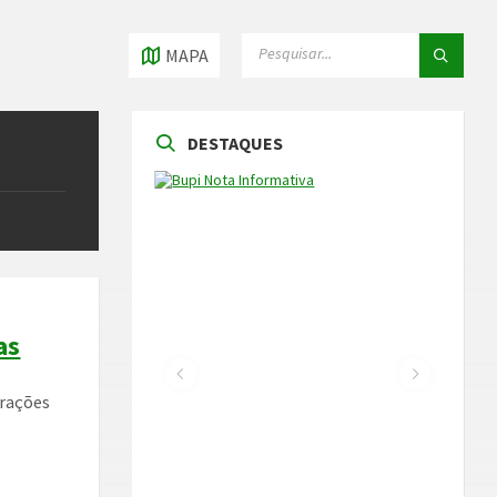
PESQUISAR
PESQUISAR
MAPA
DESTAQUES
as
brações