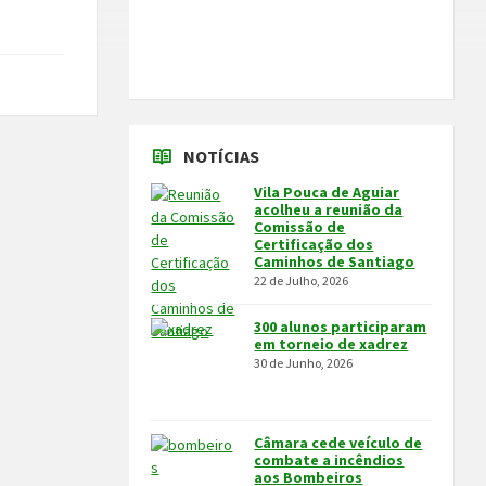
NOTÍCIAS
Vila Pouca de Aguiar
acolheu a reunião da
Comissão de
Certificação dos
Caminhos de Santiago
22 de Julho, 2026
300 alunos participaram
em torneio de xadrez
30 de Junho, 2026
Câmara cede veículo de
combate a incêndios
aos Bombeiros