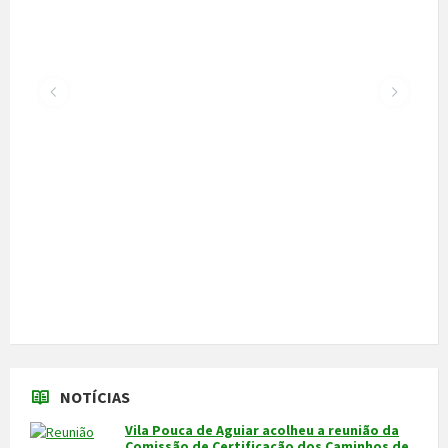
Santiago
22 de Julho, 2026
300 alunos participaram em torneio de
xadrez
30 de Junho, 2026
Câmara cede veículo de combate a
incêndios aos Bombeiros
30 de Junho, 2026
Feira do Granito e das Atividades
Económicas de 3 a 5 de julho
24 de Junho, 2026
MAIS NOTÍCIAS...