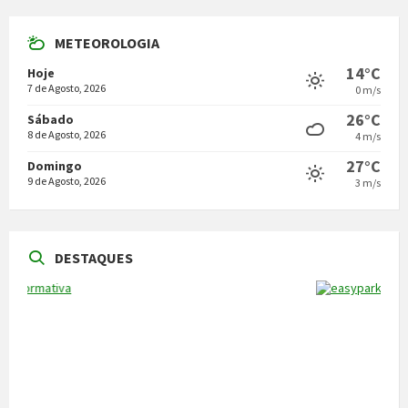
METEOROLOGIA
14°C
Hoje
7 de Agosto, 2026
0 m/s
26°C
Sábado
8 de Agosto, 2026
4 m/s
27°C
Domingo
9 de Agosto, 2026
3 m/s
DESTAQUES
NOTÍCIAS
Vila Pouca de Aguiar acolheu a reunião da
Comissão de Certificação dos Caminhos de