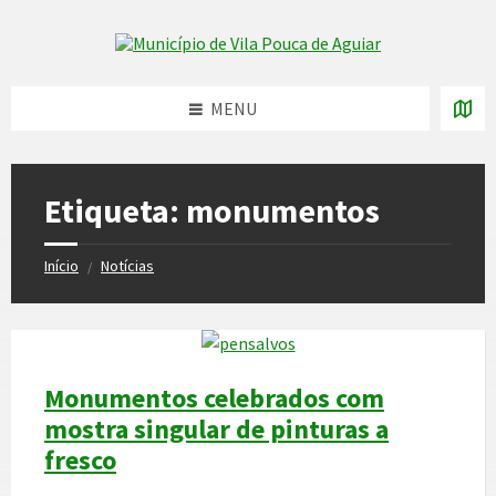
Skip
Skip
Skip
to
to
to
Skip to content
left
right
footer
sidebar
sidebar
MENU
Etiqueta:
monumentos
Início
Notícias
/
Monumentos celebrados com
mostra singular de pinturas a
fresco