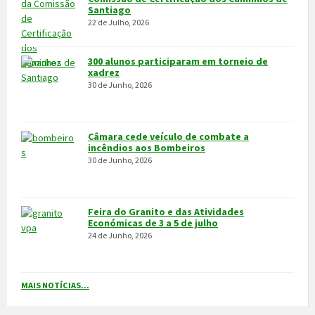
VÍDEOS
MAIS VÍDEOS…
VILA POUCA DE AGUIAR
Integrado na sub-região do Alto Tâmega, o Concelho de Vila Pouca
de Aguiar situa-se a norte do Distrito de Vila Real, entre as serras
do Alvão e da Padrela, estendendo-se o seu território por uma área
de 437,1Km2, e é composto por 14 freguesias.
CONTACTOS
Município
259 419 100 (chamada para a rede fixa nacional)