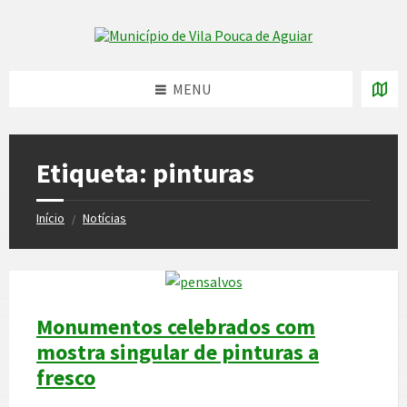
Skip
Skip
Skip
to
to
to
Skip to content
left
right
footer
sidebar
sidebar
MENU
Etiqueta:
pinturas
Início
Notícias
/
Monumentos celebrados com
mostra singular de pinturas a
fresco