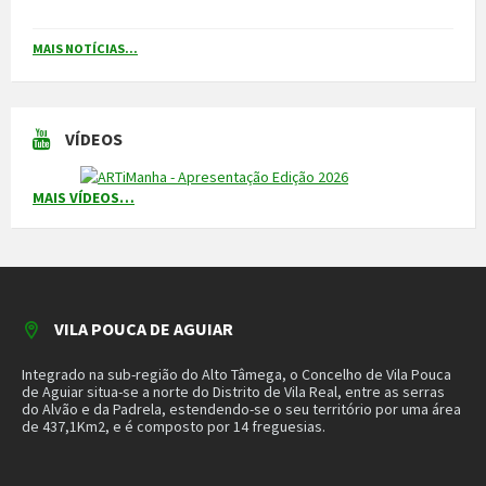
MAIS NOTÍCIAS...
VÍDEOS
MAIS VÍDEOS…
VILA POUCA DE AGUIAR
Integrado na sub-região do Alto Tâmega, o Concelho de Vila Pouca
de Aguiar situa-se a norte do Distrito de Vila Real, entre as serras
do Alvão e da Padrela, estendendo-se o seu território por uma área
de 437,1Km2, e é composto por 14 freguesias.