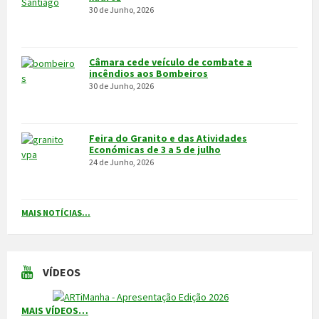
VÍDEOS
MAIS VÍDEOS…
VILA POUCA DE AGUIAR
Integrado na sub-região do Alto Tâmega, o Concelho de Vila Pouca
de Aguiar situa-se a norte do Distrito de Vila Real, entre as serras
do Alvão e da Padrela, estendendo-se o seu território por uma área
de 437,1Km2, e é composto por 14 freguesias.
CONTACTOS
Município