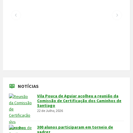
Vila Pouca de Aguiar acolheu a reunião da
Comissão de Certificação dos Caminhos de
Santiago
22 de Julho, 2026
300 alunos participaram em torneio de
xadrez
30 de Junho, 2026
Câmara cede veículo de combate a
incêndios aos Bombeiros
30 de Junho, 2026
Feira do Granito e das Atividades
Económicas de 3 a 5 de julho
24 de Junho, 2026
MAIS NOTÍCIAS...