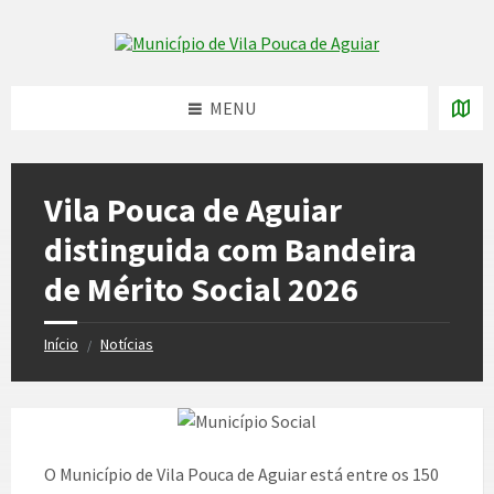
Skip
Skip
Skip
to
to
to
Skip to content
left
right
footer
sidebar
sidebar
MENU
Vila Pouca de Aguiar
distinguida com Bandeira
de Mérito Social 2026
Início
Notícias
/
O Município de Vila Pouca de Aguiar está entre os 150