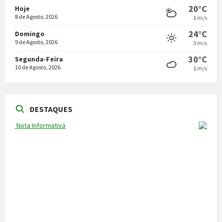
20°C
Hoje
8 de Agosto, 2026
1 m/s
24°C
Domingo
9 de Agosto, 2026
3 m/s
30°C
Segunda-Feira
10 de Agosto, 2026
1 m/s
DESTAQUES
NOTÍCIAS
Vila Pouca de Aguiar acolheu a reunião da
Comissão de Certificação dos Caminhos de
Santiago
22 de Julho, 2026