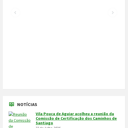
300 alunos participaram em torneio de
xadrez
30 de Junho, 2026
Câmara cede veículo de combate a
incêndios aos Bombeiros
30 de Junho, 2026
Feira do Granito e das Atividades
Económicas de 3 a 5 de julho
24 de Junho, 2026
MAIS NOTÍCIAS...
VÍDEOS