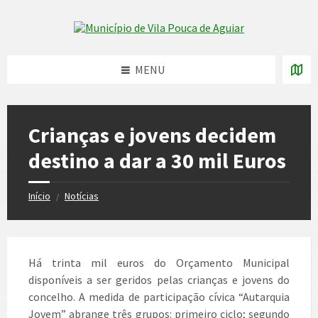
Skip
Skip
Skip
to
to
to
Skip to content
left
right
footer
sidebar
sidebar
MENU
Crianças e jovens decidem
destino a dar a 30 mil Euros
Início
Notícias
/
Há trinta mil euros do Orçamento Municipal
disponíveis a ser geridos pelas crianças e jovens do
concelho. A medida de participação cívica “Autarquia
Jovem” abrange três grupos: primeiro ciclo; segundo