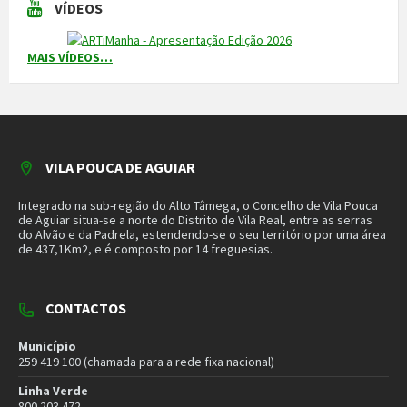
Piquete de Águas
966 816 120 (chamada para a rede móvel nacional)
MAIS CONTACTOS
NEWSLETTER
Mantenha-se a par das novidades do nosso município. Insira o seu
email e subscreva a nossa newsletter.
SUBSCREVER NEWSLETTER
MORADA
Município de Vila Pouca de Aguiar
Rua Henrique Botelho
5450-027 Vila Pouca de Aguiar
E-mail:
geral@cm-vpaguiar.pt