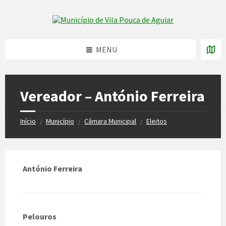
Skip
Skip
Skip
to
to
to
Skip to content
left
right
footer
sidebar
sidebar
MENU
Vereador – António Ferreira
Início
Município
Câmara Municipal
Eleitos
/
/
/
António Ferreira
Pelouros