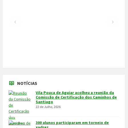
NOTÍCIAS
Vila Pouca de Aguiar acolheu a reunião da
Comissão de Certificação dos Caminhos de
Santiago
22 de Julho, 2026
300 alunos participaram em torneio de
xadrez
30 de Junho, 2026
Câmara cede veículo de combate a
incêndios aos Bombeiros
30 de Junho, 2026
Feira do Granito e das Atividades
Económicas de 3 a 5 de julho
24 de Junho, 2026