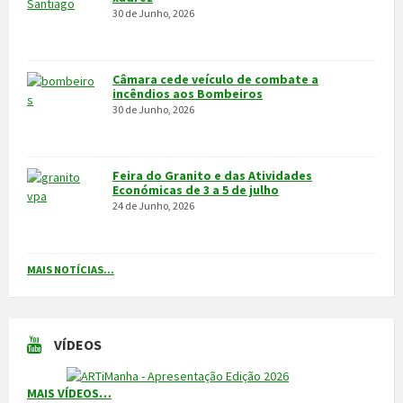
MAIS NOTÍCIAS...
VÍDEOS
MAIS VÍDEOS…
VILA POUCA DE AGUIAR
Integrado na sub-região do Alto Tâmega, o Concelho de Vila Pouca
de Aguiar situa-se a norte do Distrito de Vila Real, entre as serras
do Alvão e da Padrela, estendendo-se o seu território por uma área
de 437,1Km2, e é composto por 14 freguesias.
CONTACTOS