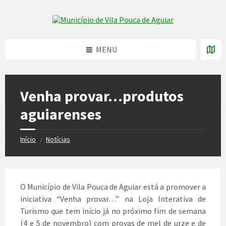
Skip
Skip
Skip
to
to
to
Skip to content
left
right
footer
sidebar
sidebar
MENU
Venha provar…produtos
aguiarenses
Início
Notícias
/
O Município de Vila Pouca de Aguiar está a promover a
iniciativa “Venha provar…” na Loja Interativa de
Turismo que tem início já no próximo fim de semana
(4 e 5 de novembro) com provas de mel de urze e de