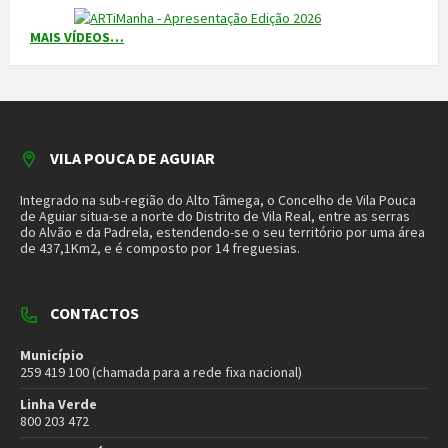
NEWSLETTER
Mantenha-se a par das novidades do nosso município. Insira o seu
email e subscreva a nossa newsletter.
SUBSCREVER NEWSLETTER
MORADA
Município de Vila Pouca de Aguiar
Rua Henrique Botelho
5450-027 Vila Pouca de Aguiar
E-mail:
geral@cm-vpaguiar.pt
Email
Facebook
Instagram
Twitter
YouTube
Política de Privacidade
Política de Cookies
Termos e Condições – Redes Sociais