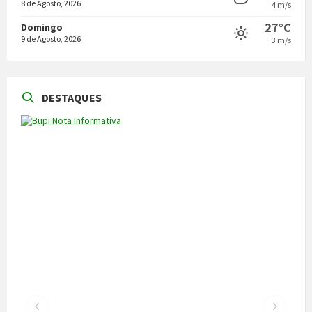
8 de Agosto, 2026
4 m/s
27°C
Domingo
9 de Agosto, 2026
3 m/s
DESTAQUES
NOTÍCIAS
Vila Pouca de Aguiar acolheu a reunião da
Comissão de Certificação dos Caminhos de
Santiago
22 de Julho, 2026
300 alunos participaram em torneio de
xadrez
30 de Junho, 2026