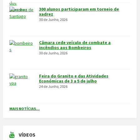
VILA POUCA DE AGUIAR
Integrado na sub-região do Alto Tâmega, o Concelho de Vila Pouca
de Aguiar situa-se a norte do Distrito de Vila Real, entre as serras
do Alvão e da Padrela, estendendo-se o seu território por uma área
de 437,1Km2, e é composto por 14 freguesias.
CONTACTOS
Município
259 419 100 (chamada para a rede fixa nacional)
Linha Verde
800 203 472
Piquete de Águas
966 816 120 (chamada para a rede móvel nacional)
MAIS CONTACTOS