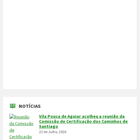
Câmara cede veículo de combate a
incêndios aos Bombeiros
30 de Junho, 2026
Feira do Granito e das Atividades
Económicas de 3 a 5 de julho
24 de Junho, 2026
MAIS NOTÍCIAS...
VÍDEOS
MAIS VÍDEOS…